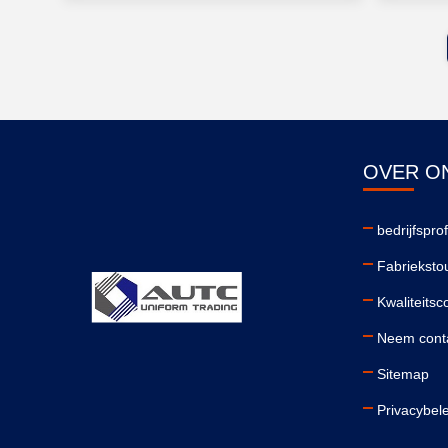
OVER O
bedrijfsprof
Fabrieksto
Kwaliteitsc
Neem conta
Sitemap
Privacybel