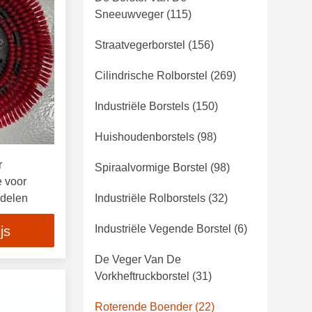
Sneeuwveger
(115)
Straatvegerborstel
(156)
Cilindrische Rolborstel
(269)
Industriële Borstels
(150)
Huishoudenborstels
(98)
r
Spiraalvormige Borstel
(98)
 voor
rdelen
Industriële Rolborstels
(32)
Industriële Vegende Borstel
(6)
js
De Veger Van De
Vorkheftruckborstel
(31)
Roterende Boender
(22)