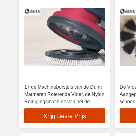
17 de Machineborstels van de Duim
De Vlo
Marmeren Roterende Vloer, de Nylon
Aangepa
Reinigingsmachine van het de
schoon
Duwhotel van de Boenderhand
Tapijt
Krijg Beste Prijs