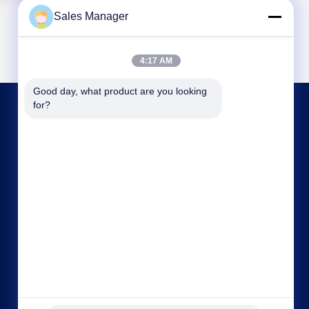
Sales Manager
4:17 AM
Good day, what product are you looking 
for?
NEEM CONTACT MET ONS OP
ahuniform@live.com
86--18955154985
Nr 3, Qiaowan-Road, Economische de
Ontwikkelingsstreek van Feixi, Hefei-Stad, Anhui
Pro. (231200), China