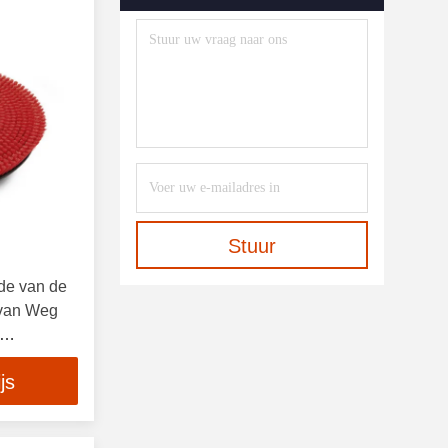
Stuur
de van de
 van Weg
js
e