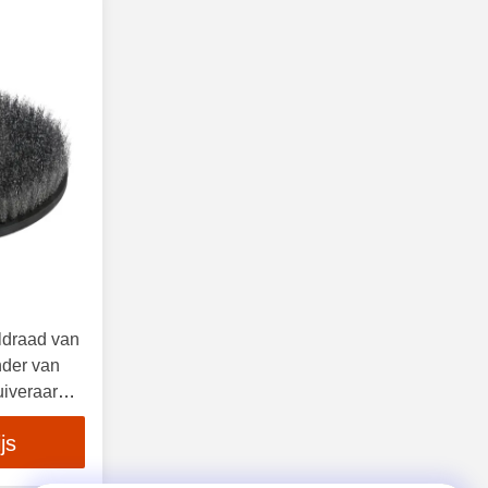
aldraad van
nder van
uiveraar
js