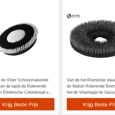
t de Vloer Schoonmakende
Van de het Roestvrije sta
an de tapijt de Roterende
de Malish Roterende Boe
 Elektrische Cirkeldraad van
het de Vloertapijt de Gasz
t Haarmessing
Drogere Machine
Krijg Beste Prijs
Krijg Beste Pri