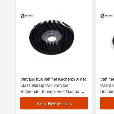
Vervangstuk van het Kacherb90r het
Van he
Klassieke Bp Pak om Vloer
Paard v
Roterende Boender voor Gadlee-
Boender
Wasmachine Gemakkelijke Installatie
het he
Krijg Beste Prijs