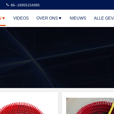
86--18955154985
N
VIDEOS
OVER ONS
NIEUWS
ALLE GE