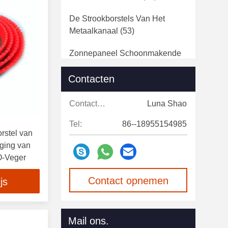
De Strookborstels Van Het
Metaalkanaal
(53)
Zonnepaneel Schoonmakende
Borstel
(54)
Contacten
De Geplooide Borstel Van Het
Draadwiel
(49)
Contacten:
Luna Shao
De Staalborstel Van De
Tel:
86--18955154985
rstel van
Trommelschuurmachine
(9)
ging van
Vee Krassende Borstel
(21)
O-Veger
De Industriële Machine Van De
Contact opnemen
js
Vloerveger
(42)
De Schoonmakende Machine
Mail ons.
Van De Tapijttrekker
(16)