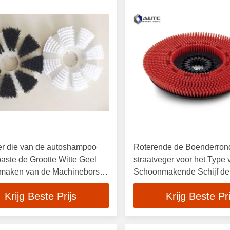
er die van de autoshampoo
Roterende de Boenderron
ste de Grootte Witte Geel
straatveger voor het Type
maken van de Machineborstel
Schoonmakende Schijf de
Schoonmakende
Krijg Beste Prijs
Krijg Beste Pri
Borstelgaszuiveraar van d
Polypropyleen (pp) Vloer