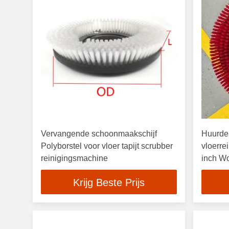
Vervangende schoonmaakschijf
Huurder
Polyborstel voor vloer tapijt scrubber
vloerre
reinigingsmachine
inch W
borstel
Krijg Beste Prijs