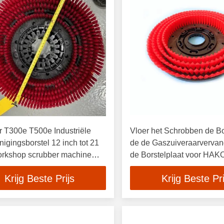
 T300e T500e Industriële
Vloer het Schrobben de Bo
inigingsborstel 12 inch tot 21
de de Gaszuiveraarvervan
orkshop scrubber machine
de Borstelplaat voor HAK
s
Krijg Beste Prijs
Krijg Beste Pri