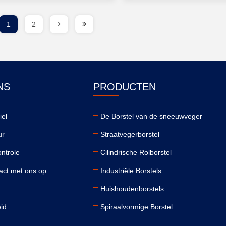
1
2
NS
PRODUCTEN
iel
De Borstel van de sneeuwveger
ur
Straatvegerborstel
ontrole
Cilindrische Rolborstel
ct met ons op
Industriële Borstels
Huishoudenborstels
eid
Spiraalvormige Borstel