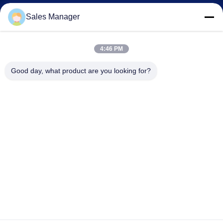
Sales Manager
ahuniform@live.com
86--18955154985
4:46 PM
Nr 3, Qiaowan-Road, Economische de Ontwikkelingsstreek
Good day, what product are you looking for?
van Feixi, Hefei-Stad, Anhui Pro. (231200), China
China Goede kwaliteit De Borstel van de sneeuwveger Leverancier.
Copyright © 2019-2026 Anhui Uniform Trading Co.Ltd . Alle rechten
voorbehouden.