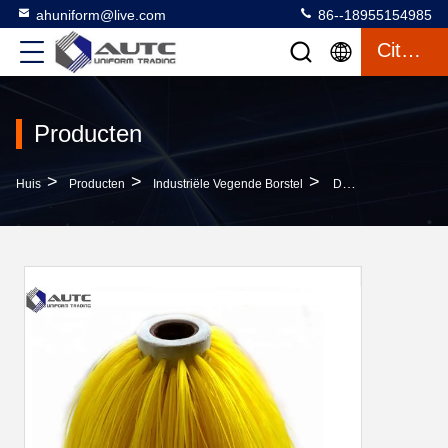
ahuniform@live.com
86--18955154985
Citaat
Producten
>
>
>
Huis
Producten
Industriële Vegende Borstel
De Snelwegweg 320mm*600mm Van De Vangrail Industriële Vegende Borstel Plastic Zijde