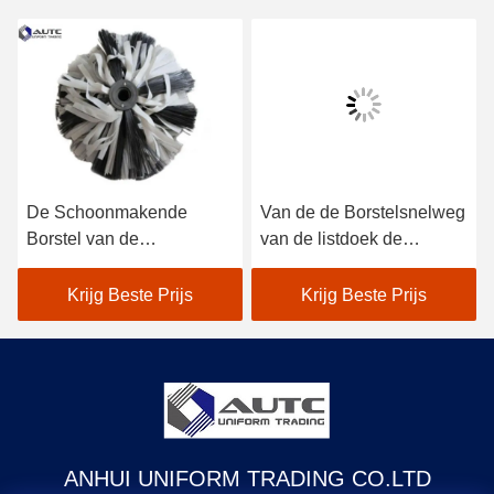
Van de de Borstelsnelweg
De blauwe Industriële
van de listdoek de
Vegende van de de
Industriële Vegende van
Douanevangrail van de
e
de de Wegomheining
Borstelpp Nylon Stof
Krijg Beste Prijs
Krijg Beste Prijs
Synthetische Vezel
Omheining van de de
Vrachtwagenweg
ANHUI UNIFORM TRADING CO.LTD