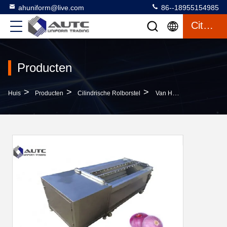
ahuniform@live.com
86--18955154985
Citaat
Producten
>
>
>
Huis
Producten
Cilindrische Rolborstel
Van Het De Borstelsfruit Van De Polypropyleen Het Industriële Rol De Groentewas Schoonmaken