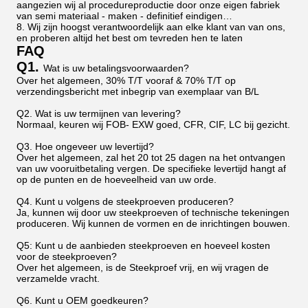
aangezien wij al procedureproductie door onze eigen fabriek
van semi materiaal - maken - definitief eindigen…
8. Wij zijn hoogst verantwoordelijk aan elke klant van van ons,
en proberen altijd het best om tevreden hen te laten
FAQ
Q1.
Wat is uw betalingsvoorwaarden?
Over het algemeen, 30% T/T vooraf & 70% T/T op
verzendingsbericht met inbegrip van exemplaar van B/L
Q2. Wat is uw termijnen van levering?
Normaal, keuren wij FOB- EXW goed, CFR, CIF, LC bij gezicht.
Q3. Hoe ongeveer uw levertijd?
Over het algemeen, zal het 20 tot 25 dagen na het ontvangen
van uw vooruitbetaling vergen. De specifieke levertijd hangt af
op de punten en de hoeveelheid van uw orde.
Q4. Kunt u volgens de steekproeven produceren?
Ja, kunnen wij door uw steekproeven of technische tekeningen
produceren. Wij kunnen de vormen en de inrichtingen bouwen.
Q5: Kunt u de aanbieden steekproeven en hoeveel kosten
voor de steekproeven?
Over het algemeen, is de Steekproef vrij, en wij vragen de
verzamelde vracht.
Q6. Kunt u OEM goedkeuren?