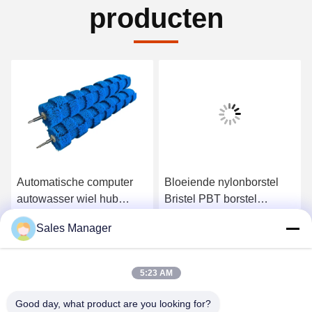
producten
Automatische computer
Bloeiende nylonborstel
autowasser wiel hub
Bristel PBT borstel
borstel rol met hoge / lage
Autoverwasborstel Roller
Sales Manager
bont borstel roestvrij staal
voor zachte reiniging
Krijg Beste Prijs
Krijg Beste Prijs
5:23 AM
Good day, what product are you looking for?