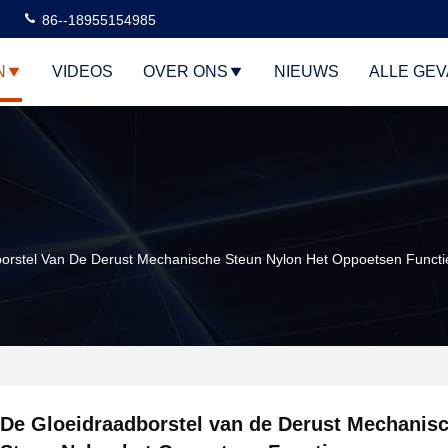
86--18955154985
N
VIDEOS
OVER ONS
NIEUWS
ALLE GE
orstel Van De Derust Mechanische Steun Nylon Het Oppoetsen Functi
De Gloeidraadborstel van de Derust Mechanis