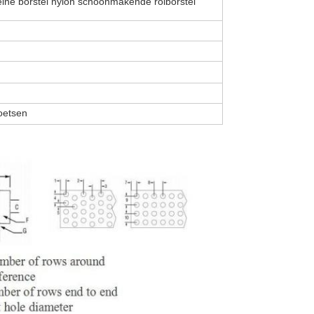
eine borstel nylon schoonmakende rolborstel
oetsen