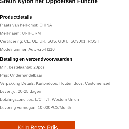
Steun Nylon het Oppoetsen Functie
Productdetails
Plaats van herkomst: CHINA
Merknaam: UNIFORM
Certificering: CE, UL, UR, SGS, GB/T, ISO9001, ROSH
Modelnummer: Autc-crb-H110
Betaling en verzendvoorwaarden
Min. bestelaantal: 20pcs
Prijs: Onderhandelbaar
Verpakking Details: Kartondoos, Houten doos, Customerized
Levertijd: 20-25 dagen
Betalingscondities: L/C, T/T, Western Union
Levering vermogen: 10,000PCS/Month
Krijg Beste Prijs