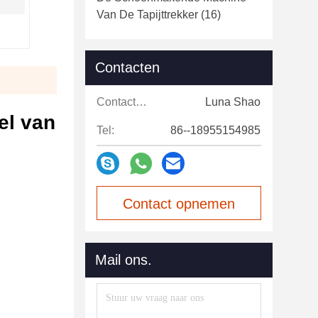
Van De Tapijttrekker
(16)
Contacten
Contacten:
Luna Shao
el van
Tel:
86--18955154985
Contact opnemen
Mail ons.