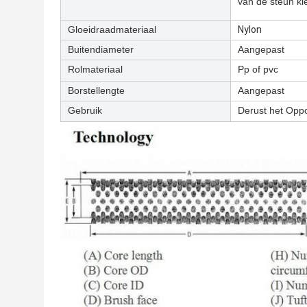
van de steun kl
Gloeidraadmateriaal
Nylon
Buitendiameter
Aangepast
Rolmateriaal
Pp of pvc
Borstellengte
Aangepast
Gebruik
Derust het Opp