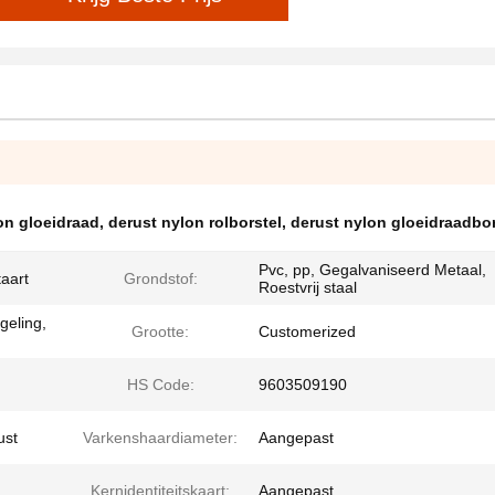
on gloeidraad
,
derust nylon rolborstel
,
derust nylon gloeidraadbor
Pvc, pp, Gegalvaniseerd Metaal,
aart
Grondstof:
Roestvrij staal
geling,
Grootte:
Customerized
HS Code:
9603509190
ust
Varkenshaardiameter:
Aangepast
Kernidentiteitskaart:
Aangepast