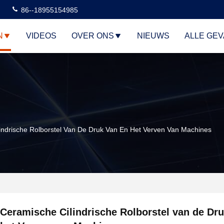
86--18955154985
N
VIDEOS
OVER ONS
NIEUWS
ALLE GE
indrische Rolborstel Van De Druk Van En Het Verven Van Machines
Ceramische Cilindrische Rolborstel van de Dr