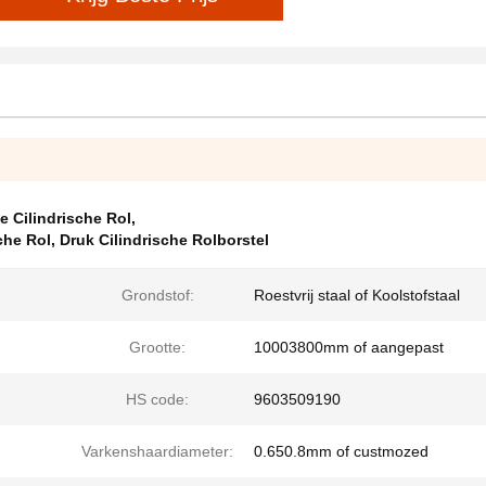
e Cilindrische Rol
,
che Rol
,
Druk Cilindrische Rolborstel
Grondstof:
Roestvrij staal of Koolstofstaal
Grootte:
10003800mm of aangepast
HS code:
9603509190
Varkenshaardiameter:
0.650.8mm of custmozed