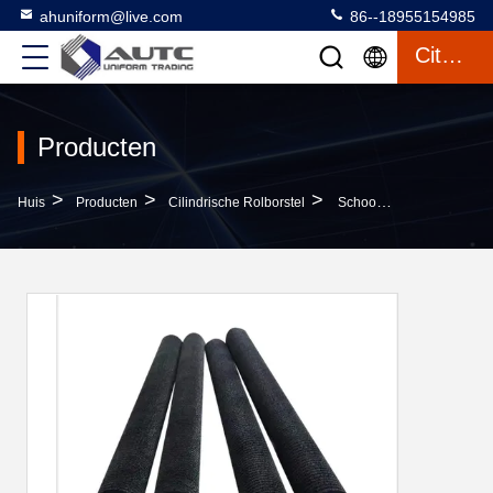
ahuniform@live.com
86--18955154985
Citaat
Producten
>
>
>
Huis
Producten
Cilindrische Rolborstel
Schoonmakende De RolStaalborstel Van De Roestvrij Staalschacht