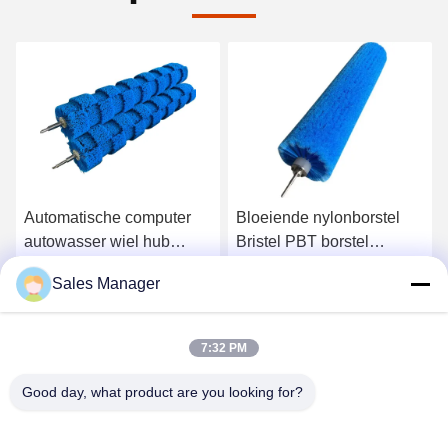
Automatische computer
Bloeiende nylonborstel
autowasser wiel hub
Bristel PBT borstel
borstel rol met hoge / lage
Autoverwasborstel Roller
Sales Manager
bont borstel roestvrij staal
voor zachte reiniging
Krijg Beste Prijs
Krijg Beste Prijs
7:32 PM
Good day, what product are you looking for?