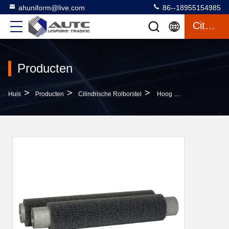
ahuniform@live.com
86--18955154985
Citaat
Producten
>
>
>
Huis
Producten
Cilindrische Rolborstel
Hoog - Dichtheids Schurende Staalborstel Voor Het Deburring Van Malende PCB-Raad