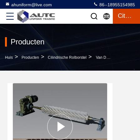
ahuniform@live.com
86--18955154985
Citaat
Producten
>
>
>
Huis
Producten
Cilindrische Rolborstel
Van De De Borsteltransportband Van Mijnunpowered De Borstelreinigingsmachine