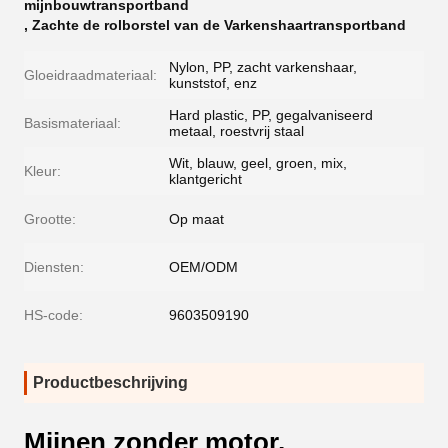
mijnbouwtransportband
,
Zachte de rolborstel van de Varkenshaartransportband
Nylon, PP, zacht varkenshaar,
Gloeidraadmateriaal:
kunststof, enz
Hard plastic, PP, gegalvaniseerd
Basismateriaal:
metaal, roestvrij staal
Wit, blauw, geel, groen, mix,
Kleur:
klantgericht
Grootte:
Op maat
Diensten:
OEM/ODM
HS-code:
9603509190
Productbeschrijving
Mijnen zonder motor,