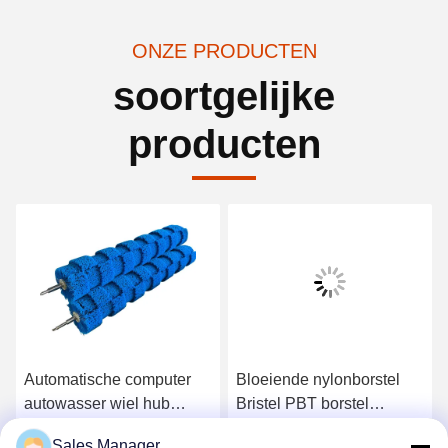
ONZE PRODUCTEN
soortgelijke
producten
Automatische computer
Bloeiende nylonborstel
autowasser wiel hub
Bristel PBT borstel
borstel rol met hoge / lage
Autoverwasborstel Roller
Sales Manager