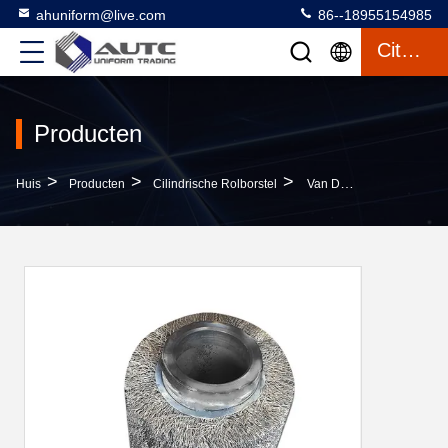
ahuniform@live.com
86--18955154985
Citaat
Producten
>
>
>
Huis
Producten
Cilindrische Rolborstel
Van De Rol Industriële Derusting Van De Roestvrij StaalStaalborstel Gegalvaniseerde Windende De Borstelrol Rol