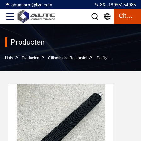
ahuniform@live.com
86--18955154985
Citaat
Producten
>
>
>
Huis
Producten
Cilindrische Rolborstel
De Nylon Rol Van De Gloeidraad Windende Borstel