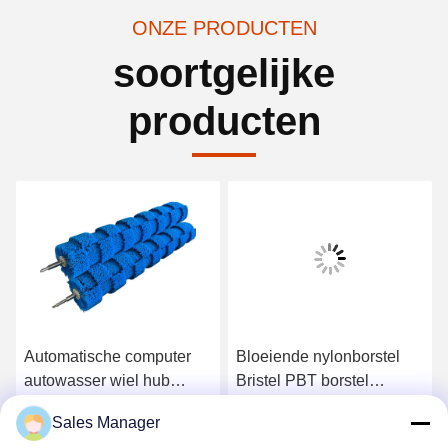
ONZE PRODUCTEN
soortgelijke
producten
Automatische computer
Bloeiende nylonborstel
autowasser wiel hub
Bristel PBT borstel
borstel rol met hoge / lage
Autoverwasborstel Roller
Sales Manager
bont borstel roestvrij staal
voor zachte reiniging
Krijg Beste Prijs
Krijg Beste Prijs