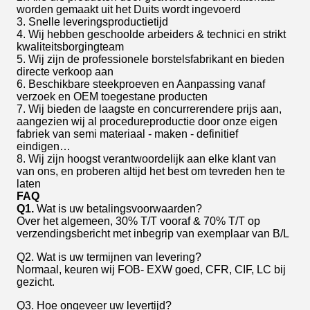
worden gemaakt uit het Duits wordt ingevoerd
3. Snelle leveringsproductietijd
4. Wij hebben geschoolde arbeiders & technici en strikt
kwaliteitsborgingteam
5. Wij zijn de professionele borstelsfabrikant en bieden
directe verkoop aan
6. Beschikbare steekproeven en Aanpassing vanaf
verzoek en OEM toegestane producten
7. Wij bieden de laagste en concurrerendere prijs aan,
aangezien wij al procedureproductie door onze eigen
fabriek van semi materiaal - maken - definitief
eindigen…
8. Wij zijn hoogst verantwoordelijk aan elke klant van
van ons, en proberen altijd het best om tevreden hen te
laten
FAQ
Q1.
Wat is uw betalingsvoorwaarden?
Over het algemeen, 30% T/T vooraf & 70% T/T op
verzendingsbericht met inbegrip van exemplaar van B/L
Q2. Wat is uw termijnen van levering?
Normaal, keuren wij FOB- EXW goed, CFR, CIF, LC bij
gezicht.
Q3. Hoe ongeveer uw levertijd?