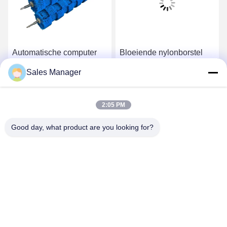
Automatische computer
Bloeiende nylonborstel
autowasser wiel hub
Bristel PBT borstel
Sales Manager
borstel rol met hoge / lage
Autoverwasborstel Roller
bont borstel roestvrij staal
voor zachte reiniging
Krijg Beste Prijs
Krijg Beste Prijs
2:05 PM
Good day, what product are you looking for?
ANHUI UNIFORM TRADING CO.LTD
ahuniform@live.com
86--18955154985