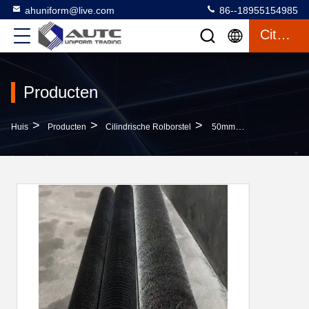
ahuniform@live.com
86--18955154985
Citaat
Producten
>
>
>
Huis
Producten
Cilindrische Rolborstel
50mm Van De Machinederusting Van Het Diameterdraadtrekken De Staalborstelrol