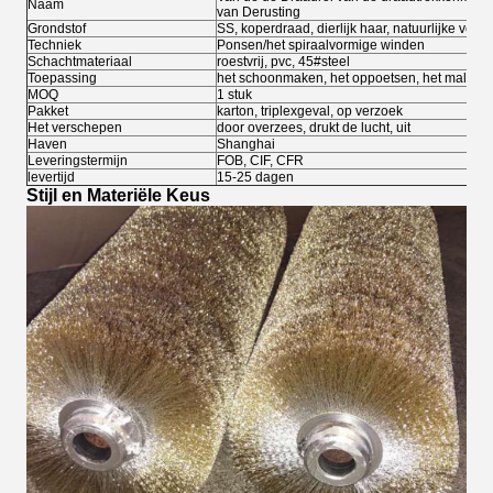
Naam
van Derusting
Grondstof
SS, koperdraad, dierlijk haar, natuurlijke vezel
Techniek
Ponsen/het spiraalvormige winden
Schachtmateriaal
roestvrij, pvc, 45#steel
Toepassing
het schoonmaken, het oppoetsen, het malen, h
MOQ
1 stuk
Pakket
karton, triplexgeval, op verzoek
Het verschepen
door overzees, drukt de lucht, uit
Haven
Shanghai
Leveringstermijn
FOB, CIF, CFR
levertijd
15-25 dagen
Stijl en Materiële Keus