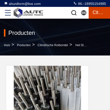
ahuniform@live.com
86--18955154985
Citaat
Producten
>
>
>
Huis
Producten
Cilindrische Rolborstel
Het Stof Verwijdert Oppoetsende Bestand Cilindrische Rolborstel Op Hoge Temperatuur