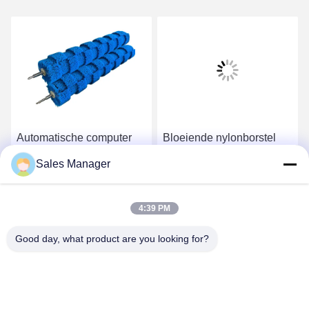
Automatische computer
Bloeiende nylonborstel
autowasser wiel hub
Bristel PBT borstel
Sales Manager
borstel rol met hoge / lage
Autoverwasborstel Roller
bont borstel roestvrij staal
voor zachte reiniging
Krijg Beste Prijs
Krijg Beste Prijs
4:39 PM
Good day, what product are you looking for?
ANHUI UNIFORM TRADING CO.LTD