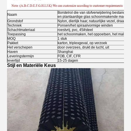
Borstelrol die van stofverwijdering bestand fr
Naam
en plantaardige glas schoonmakende machin
Grondstof
Nylon, dierlijk haar, natuurlijke vezel, draad
Techniek
Ponsen/het spiraalvormige winden
Schachtmateriaal
roestvrij, pvc, 45#steel
Toepassing
het schoonmaken, het oppoetsen, het malen, h
MOQ
1 stuk
Pakket
karton, triplexgeval, op verzoek
Het verschepen
door overzees, drukt de lucht, uit
Haven
Shanghai
Leveringstermijn
FOB, CIF, CFR
levertijd
15-25 dagen
Stijl en Materiële Keus