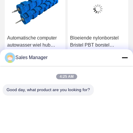
Automatische computer
Bloeiende nylonborstel
autowasser wiel hub
Bristel PBT borstel
borstel rol met hoge / lage
Autoverwasborstel Roller
Sales Manager
bont borstel roestvrij staal
voor zachte reiniging
Krijg Beste Prijs
Krijg Beste Prijs
4:25 AM
Good day, what product are you looking for?
ANHUI UNIFORM TRADING CO.LTD
ahuniform@live.com