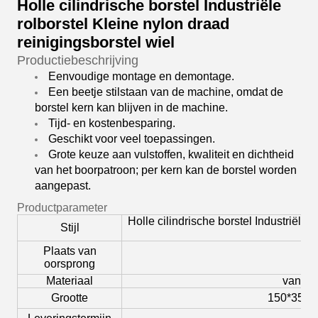
Holle cilindrische borstel Industriële
rolborstel Kleine nylon draad
reinigingsborstel wiel
Productiebeschrijving
Eenvoudige montage en demontage.
Een beetje stilstaan van de machine, omdat de
borstel kern kan blijven in de machine.
Tijd- en kostenbesparing.
Geschikt voor veel toepassingen.
Grote keuze aan vulstoffen, kwaliteit en dichtheid
van het boorpatroon; per kern kan de borstel worden
aangepast.
Productparameter
Holle cilindrische borstel Industriële 
Stijl
Plaats van
Anh
oorsprong
Materiaal
van ny
Grootte
150*35*2