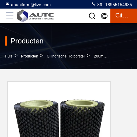
ahuniform@live.com
86--18955154985
Citaat
Producten
>
>
>
Huis
Producten
Cilindrische Rolborstel
200mm De Borstel Schoonmakend Wiel Van De Lengte Klein Nylon Hol Cilindrisch Rol