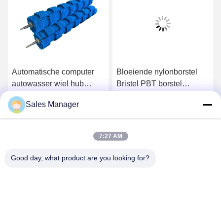
Automatische computer
Bloeiende nylonborstel
autowasser wiel hub
Bristel PBT borstel
borstel rol met hoge / lage
Autoverwasborstel Roller
Sales Manager
bont borstel roestvrij staal
voor zachte reiniging
Krijg Beste Prijs
Krijg Beste Prijs
7:27 AM
Good day, what product are you looking for?
ANHUI UNIFORM TRADING CO.LTD
ahuniform@live.com