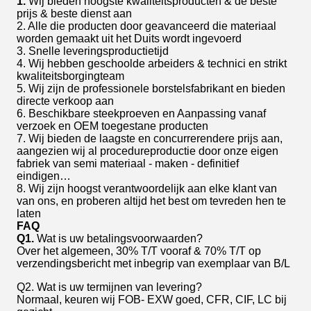
1.
Wij bieden hoogste kwaliteitsproducten & de beste
prijs & beste dienst aan
2. Alle die producten door geavanceerd die materiaal
worden gemaakt uit het Duits wordt ingevoerd
3. Snelle leveringsproductietijd
4. Wij hebben geschoolde arbeiders & technici en strikt
kwaliteitsborgingteam
5. Wij zijn de professionele borstelsfabrikant en bieden
directe verkoop aan
6. Beschikbare steekproeven en Aanpassing vanaf
verzoek en OEM toegestane producten
7. Wij bieden de laagste en concurrerendere prijs aan,
aangezien wij al procedureproductie door onze eigen
fabriek van semi materiaal - maken - definitief
eindigen…
8. Wij zijn hoogst verantwoordelijk aan elke klant van
van ons, en proberen altijd het best om tevreden hen te
laten
FAQ
Q1.
Wat is uw betalingsvoorwaarden?
Over het algemeen, 30% T/T vooraf & 70% T/T op
verzendingsbericht met inbegrip van exemplaar van B/L
Q2. Wat is uw termijnen van levering?
Normaal, keuren wij FOB- EXW goed, CFR, CIF, LC bij