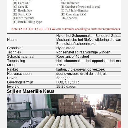
Nylon het Schoonmaken Borstelrol Spiraalvo
Naam
Mechanische het Stofverwijdering die van de Bo
Borstelstaaf schoonmaken
Grondstof
Nylon draad
Techniek
Ponsen/het spiraalvormige winden
Schachtmateriaal
Roestvrij, of 45#steel
Toepassing
Het schoonmaken, het oppoetsen, het malen, h
MOQ
1 stuk
Pakket
karton, triplexgeval, op verzoek
Het verschepen
door overzees, drukt de lucht, uit
Haven
Shanghai
Leveringstermijn
FOB, CIF, CFR
levertijd
15-25 dagen
Stijl en Materiële Keus