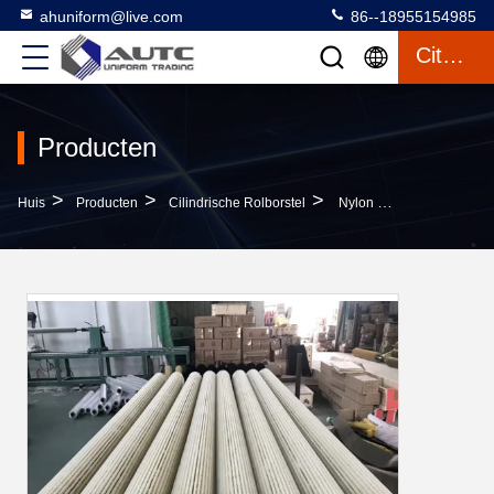
ahuniform@live.com
86--18955154985
Citaat
Producten
>
>
>
Huis
Producten
Cilindrische Rolborstel
Nylon Van De De Borstelrol Van De Schoonmakende Borstelrol Spiraalvormige Windende Pp Industriële De Borstelstaaf