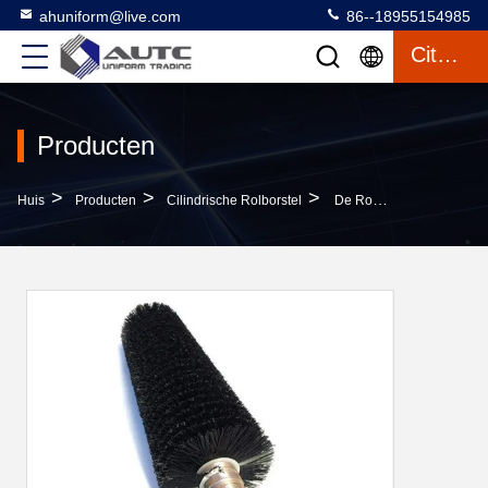
ahuniform@live.com
86--18955154985
Citaat
Producten
>
>
>
Huis
Producten
Cilindrische Rolborstel
De Rolveger Van De Glas Schoonmakende Borstel