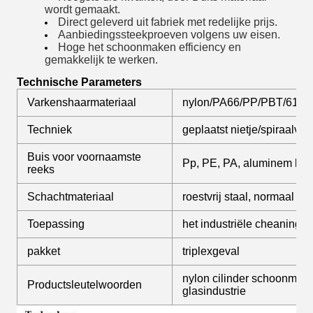
wordt gemaakt.
Direct geleverd uit fabriek met redelijke prijs.
Aanbiedings
steekproeven volgens uw eisen.
Hoge het schoonmaken efficiency en
gemakkelijk te werken.
Technische Parameters
Varkenshaarmateriaal
nylon/PA66/PP/PBT/612/
Techniek
geplaatst nietje/spiraalv
Buis voor voornaamste
Pp, PE, PA, aluminem leg
reeks
Schachtmateriaal
roestvrij staal, normaal sta
Toepassing
het industriële cheaning
pakket
triplexgeval
nylon cilinder schoonmake
Productsleutelwoorden
glasindustrie