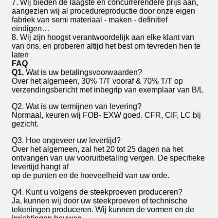
7. Wij bieden de laagste en concurrerendere prijs aan,
aangezien wij al procedureproductie door onze eigen
fabriek van semi materiaal - maken - definitief
eindigen…
8. Wij zijn hoogst verantwoordelijk aan elke klant van
van ons, en proberen altijd het best om tevreden hen te
laten
FAQ
Q1.
Wat is uw betalingsvoorwaarden?
Over het algemeen, 30% T/T vooraf & 70% T/T op
verzendingsbericht met inbegrip van exemplaar van B/L
Q2. Wat is uw termijnen van levering?
Normaal, keuren wij FOB- EXW goed, CFR, CIF, LC bij
gezicht.
Q3. Hoe ongeveer uw levertijd?
Over het algemeen, zal het 20 tot 25 dagen na het
ontvangen van uw vooruitbetaling vergen. De specifieke
levertijd hangt af
op de punten en de hoeveelheid van uw orde.
Q4. Kunt u volgens de steekproeven produceren?
Ja, kunnen wij door uw steekproeven of technische
tekeningen produceren. Wij kunnen de vormen en de