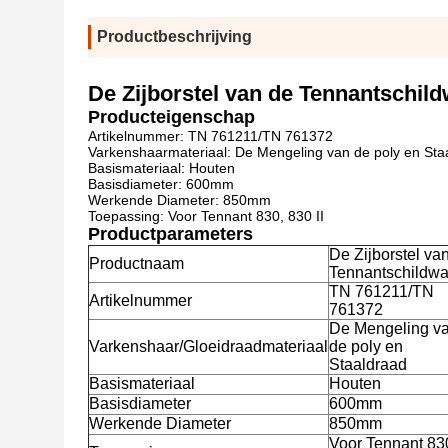
Productbeschrijving
De Zijborstel van de Tennantschil
Producteigenschap
Artikelnummer: TN 761211/TN 761372
Varkenshaarmateriaal: De Mengeling van de poly en Sta
Basismateriaal: Houten
Basisdiameter: 600mm
Werkende Diameter: 850mm
Toepassing: Voor Tennant 830, 830 II
Productparameters
De Zijborstel va
Productnaam
Tennantschildwa
TN 761211/TN
Artikelnummer
761372
De Mengeling v
Varkenshaar/Gloeidraadmateriaal
de poly en
Staaldraad
Basismateriaal
Houten
Basisdiameter
600mm
Werkende Diameter
850mm
Voor Tennant 83