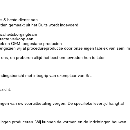
js & beste dienst aan
rden gemaakt uit het Duits wordt ingevoerd
kwaliteitsborgingteam
directe verkoop aan
oek en OEM toegestane producten
angezien wij al procedureproductie door onze eigen fabriek van semi ma
n ons, en proberen altijd het best om tevreden hen te laten
dingsbericht met inbegrip van exemplaar van B/L
zicht.
gen van uw vooruitbetaling vergen. De specifieke levertijd hangt af
ningen produceren. Wij kunnen de vormen en de inrichtingen bouwen.