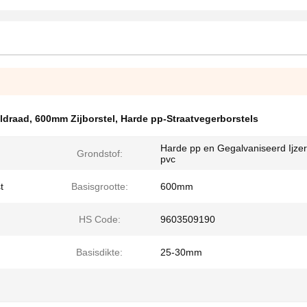
aldraad
,
600mm Zijborstel
,
Harde pp-Straatvegerborstels
Harde pp en Gegalvaniseerd Ijzer
Grondstof:
pvc
t
Basisgrootte:
600mm
HS Code:
9603509190
Basisdikte:
25-30mm