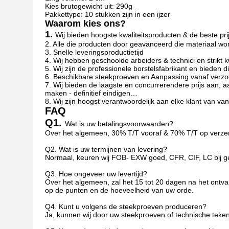
Kies brutogewicht uit: 290g
Pakkettype: 10 stukken zijn in een ijzer
Waarom kies ons?
1.
Wij bieden hoogste kwaliteitsproducten & de beste pri
2. Alle die producten door geavanceerd die materiaal wo
3. Snelle leveringsproductietijd
4. Wij hebben geschoolde arbeiders & technici en strikt 
5. Wij zijn de professionele borstelsfabrikant en bieden 
6. Beschikbare steekproeven en Aanpassing vanaf verz
7. Wij bieden de laagste en concurrerendere prijs aan, a
maken - definitief eindigen…
8. Wij zijn hoogst verantwoordelijk aan elke klant van va
FAQ
Q1.
Wat is uw betalingsvoorwaarden?
Over het algemeen, 30% T/T vooraf & 70% T/T op verzen
Q2. Wat is uw termijnen van levering?
Normaal, keuren wij FOB- EXW goed, CFR, CIF, LC bij ge
Q3. Hoe ongeveer uw levertijd?
Over het algemeen, zal het 15 tot 20 dagen na het ontvan
op de punten en de hoeveelheid van uw orde.
Q4. Kunt u volgens de steekproeven produceren?
Ja, kunnen wij door uw steekproeven of technische teke