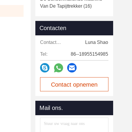
Van De Tapijttrekker
(16)
Contacten
Contacten:
Luna Shao
Tel:
86--18955154985
Contact opnemen
Mail ons.