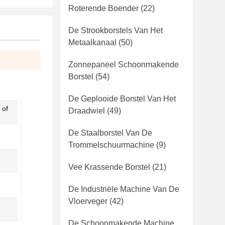
Roterende Boender
(22)
De Strookborstels Van Het
Metaalkanaal
(50)
Zonnepaneel Schoonmakende
Borstel
(54)
De Geplooide Borstel Van Het
 of
Draadwiel
(49)
De Staalborstel Van De
Trommelschuurmachine
(9)
Vee Krassende Borstel
(21)
De Industriële Machine Van De
Vloerveger
(42)
De Schoonmakende Machine