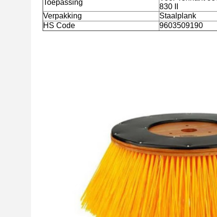
Toepassing
830 II
Verpakking
Staalplank
HS Code
9603509190