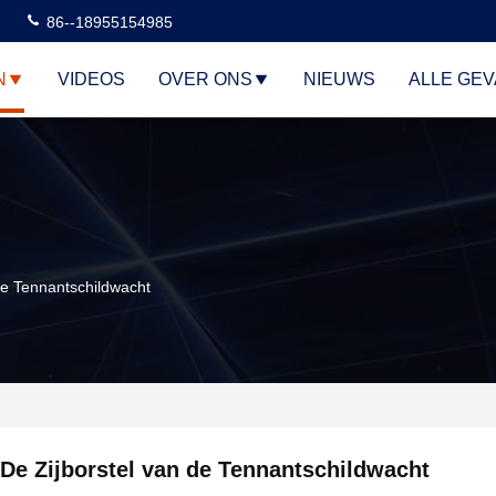
86--18955154985
N
VIDEOS
OVER ONS
NIEUWS
ALLE GE
De Tennantschildwacht
De Zijborstel van de Tennantschildwacht