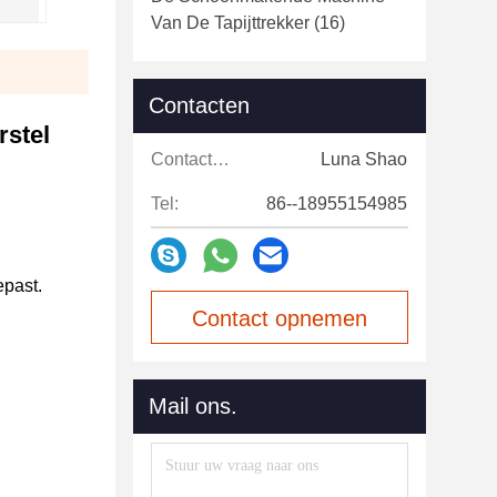
Van De Tapijttrekker
(16)
Contacten
rstel
Contacten:
Luna Shao
Tel:
86--18955154985
epast.
Contact opnemen
Mail ons.