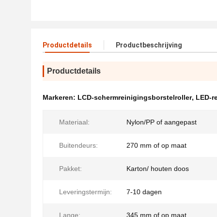
Productdetails
Productbeschrijving
Productdetails
Markeren:
LCD-schermreinigingsborstelroller
,
LED-re
Materiaal:
Nylon/PP of aangepast
Buitendeurs:
270 mm of op maat
Pakket:
Karton/ houten doos
Leveringstermijn:
7-10 dagen
Lange:
345 mm of op maat