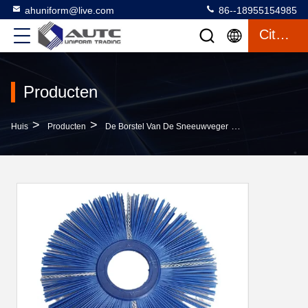
ahuniform@live.com
86--18955154985
Citaat
Producten
>
>
>
Huis
Producten
De Borstel Van De Sneeuwveger
Plastic Core Wa