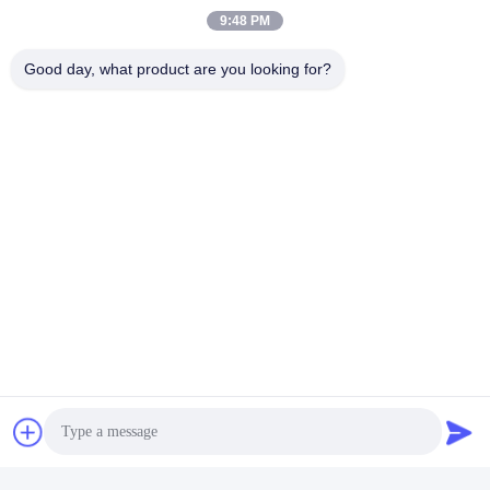
9:48 PM
De hydraulische van de
255*813mm/162*560mm/205
Good day, what product are you looking for?
de Jonge oslader van de
Bouwbezems Roterende
Bezemsteunbalk Borstel
veegborstels
van de de Machtsveger
Krijg Beste Prijs
Krijg Beste Prijs
ANHUI UNIFORM TRADING CO.LTD
ahuniform@live.com
86--18955154985
Nr 3, Qiaowan-Road, Economische de Ontwikkelingsstreek
van Feixi, Hefei-Stad, Anhui Pro. (231200), China