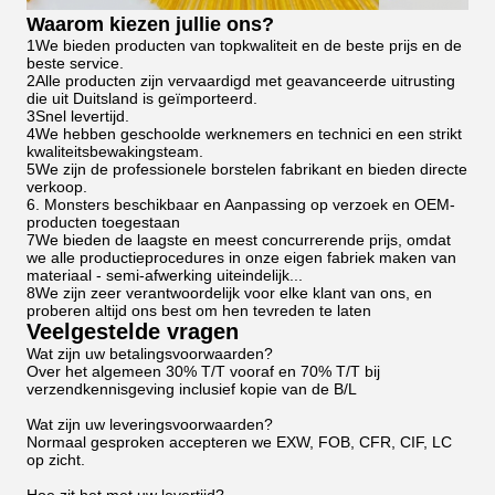
Waarom kiezen jullie ons?
1We bieden producten van topkwaliteit en de beste prijs en de
beste service.
2Alle producten zijn vervaardigd met geavanceerde uitrusting
die uit Duitsland is geïmporteerd.
3Snel levertijd.
4We hebben geschoolde werknemers en technici en een strikt
kwaliteitsbewakingsteam.
5We zijn de professionele borstelen fabrikant en bieden directe
verkoop.
6. Monsters beschikbaar en Aanpassing op verzoek en OEM-
producten toegestaan
7We bieden de laagste en meest concurrerende prijs, omdat
we alle productieprocedures in onze eigen fabriek maken van
materiaal - semi-afwerking uiteindelijk...
8We zijn zeer verantwoordelijk voor elke klant van ons, en
proberen altijd ons best om hen tevreden te laten
Veelgestelde vragen
Wat zijn uw betalingsvoorwaarden?
Over het algemeen 30% T/T vooraf en 70% T/T bij
verzendkennisgeving inclusief kopie van de B/L
Wat zijn uw leveringsvoorwaarden?
Normaal gesproken accepteren we EXW, FOB, CFR, CIF, LC
op zicht.
Hoe zit het met uw levertijd?