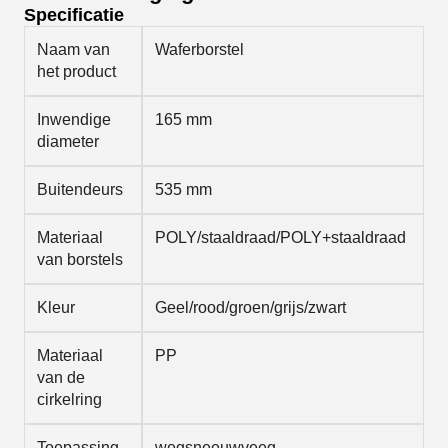
Specificatie
Naam van
Waferborstel
het product
Inwendige
165 mm
diameter
Buitendeurs
535 mm
Materiaal
POLY/staaldraad/POLY+staaldraad
van borstels
Kleur
Geel/rood/groen/grijs/zwart
Materiaal
PP
van de
cirkelring
Toepassing
wegsneeuwveeg