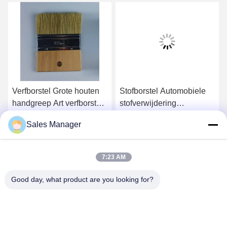
Verfborstel Grote houten
Stofborstel Automobiele
handgreep Art verfborstel
stofverwijdering
voor hek Hout stof 4 inch
Airconditioning
Sales Manager
5.1cm borstel
Ventilatoren Interieur Fijne
Krijg Beste Prijs
Krijg Beste Prijs
naden
Stofreinigingsborstel
7:23 AM
Zachte borstelborstel
Good day, what product are you looking for?
ANHUI UNIFORM TRADING CO.LTD