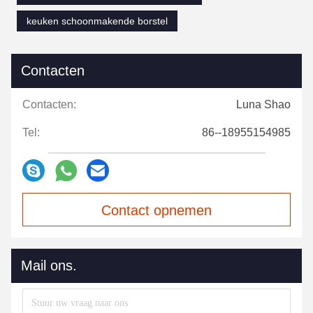
keuken schoonmakende borstel
Contacten
Contacten:
Luna Shao
Tel:
86--18955154985
Contact opnemen
Mail ons.