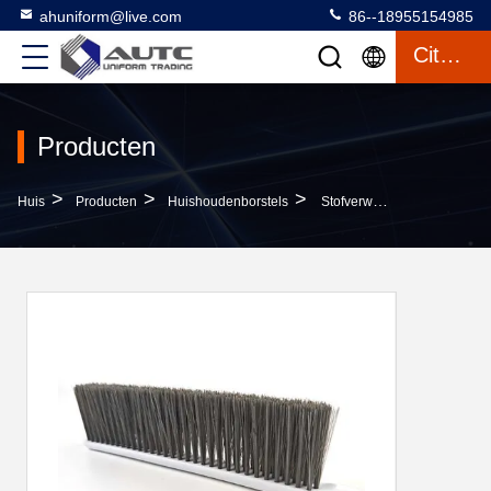
ahuniform@live.com
86--18955154985
Citaat
Producten
>
>
>
Huis
Producten
Huishoudenborstels
Stofverwijder 6.3X27.5Cm Lange Handgreep Huis Bed Reiniging Besem Veegmachine Duurzame Zachte Reinigingsborstel