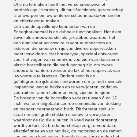
Of u nu te maken heeft met verse sneeuwval of
hardnekkige ijsvorming, dit multifunctionele gereedschap
is ontworpen om uw winterse schoonmaaktaken sneller
en effectiever te maken.
Een van de opvallende kenmerken van de
Sneegharkborstel is de dubbele functionaliteit. Het dient
zowel als sneeuwborstel als ijskrabber, waardoor het
een onmisbaar accessoire is voor autobezitters en
iedereen die sneeuw en ijs van diverse oppervlakken
moet verwijderen. Het borsteltype, speciaal ontworpen
voor het vegen van sneeuw, is voorzien van duurzame
plastic borstelharen die sterk genoeg zijn om zware
sneeuw te hanteren zonder de lak of het oppervlak van
uw voertuig te krassen. Ondertussen is de
geïntegreerde ijskrabber ontworpen om ijs met minimale
inspanning weg te hakken en te verwijderen, zodat uw
voorruit en ramen helder en veilig zijn om te rijden.
De breedte van de borstelkop varieert tussen 8 en 12
inch, wat een uitgebalanceerde combinatie van dekking
en manoeuvreerbaarheid biedt. Dit formaat stelt u in
staat om snel grote stukken sneeuw te verwijderen,
waardoor de tijd die u buiten in koud weer doorbrengt
wordt verkort. De brede borstelkop zorgt ervoor dat u
effectief sneeuw van het dak, de motorkap en de ramen
van uw auto kunt vegen, terwijl de smallere randen het