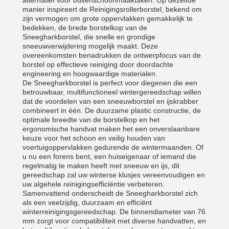
alternatief voor buitenschoonmaaktaken. Op dezelfde
manier inspireert de Reinigingsrollerborstel, bekend om
zijn vermogen om grote oppervlakken gemakkelijk te
bedekken, de brede borstelkop van de
Sneegharkborstel, die snelle en grondige
sneeuwverwijdering mogelijk maakt. Deze
overeenkomsten benadrukken de ontwerpfocus van de
borstel op effectieve reiniging door doordachte
engineering en hoogwaardige materialen.
De Sneegharkborstel is perfect voor diegenen die een
betrouwbaar, multifunctioneel wintergereedschap willen
dat de voordelen van een sneeuwborstel en ijskrabber
combineert in één. De duurzame plastic constructie, de
optimale breedte van de borstelkop en het
ergonomische handvat maken het een onverslaanbare
keuze voor het schoon en veilig houden van
voertuigoppervlakken gedurende de wintermaanden. Of
u nu een forens bent, een huiseigenaar of iemand die
regelmatig te maken heeft met sneeuw en ijs, dit
gereedschap zal uw winterse klusjes vereenvoudigen en
uw algehele reinigingsefficiëntie verbeteren.
Samenvattend onderscheidt de Sneegharkborstel zich
als een veelzijdig, duurzaam en efficiënt
winterreinigingsgereedschap. De binnendiameter van 76
mm zorgt voor compatibiliteit met diverse handvatten, en