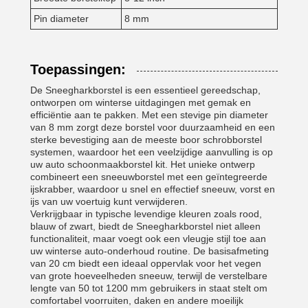
Pin diameter
8 mm
Toepassingen:
De Sneegharkborstel is een essentieel gereedschap,
ontworpen om winterse uitdagingen met gemak en
efficiëntie aan te pakken. Met een stevige pin diameter
van 8 mm zorgt deze borstel voor duurzaamheid en een
sterke bevestiging aan de meeste boor schrobborstel
systemen, waardoor het een veelzijdige aanvulling is op
uw auto schoonmaakborstel kit. Het unieke ontwerp
combineert een sneeuwborstel met een geïntegreerde
ijskrabber, waardoor u snel en effectief sneeuw, vorst en
ijs van uw voertuig kunt verwijderen.
Verkrijgbaar in typische levendige kleuren zoals rood,
blauw of zwart, biedt de Sneegharkborstel niet alleen
functionaliteit, maar voegt ook een vleugje stijl toe aan
uw winterse auto-onderhoud routine. De basisafmeting
van 20 cm biedt een ideaal oppervlak voor het vegen
van grote hoeveelheden sneeuw, terwijl de verstelbare
lengte van 50 tot 1200 mm gebruikers in staat stelt om
comfortabel voorruiten, daken en andere moeilijk