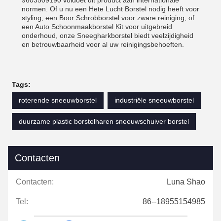
9603509190 voldoet dit product aan internationale
normen. Of u nu een Hete Lucht Borstel nodig heeft voor
styling, een Boor Schrobborstel voor zware reiniging, of
een Auto Schoonmaakborstel Kit voor uitgebreid
onderhoud, onze Sneegharkborstel biedt veelzijdigheid
en betrouwbaarheid voor al uw reinigingsbehoeften.
Tags:
roterende sneeuwborstel
industriële sneeuwborstel
duurzame plastic borstelharen sneeuwschuiver borstel
Contacten
Contacten:
Luna Shao
Tel:
86--18955154985