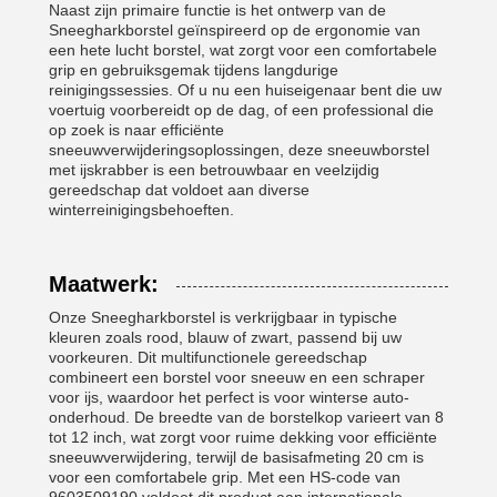
Naast zijn primaire functie is het ontwerp van de
Sneegharkborstel geïnspireerd op de ergonomie van
een hete lucht borstel, wat zorgt voor een comfortabele
grip en gebruiksgemak tijdens langdurige
reinigingssessies. Of u nu een huiseigenaar bent die uw
voertuig voorbereidt op de dag, of een professional die
op zoek is naar efficiënte
sneeuwverwijderingsoplossingen, deze sneeuwborstel
met ijskrabber is een betrouwbaar en veelzijdig
gereedschap dat voldoet aan diverse
winterreinigingsbehoeften.
Maatwerk:
Onze Sneegharkborstel is verkrijgbaar in typische
kleuren zoals rood, blauw of zwart, passend bij uw
voorkeuren. Dit multifunctionele gereedschap
combineert een borstel voor sneeuw en een schraper
voor ijs, waardoor het perfect is voor winterse auto-
onderhoud. De breedte van de borstelkop varieert van 8
tot 12 inch, wat zorgt voor ruime dekking voor efficiënte
sneeuwverwijdering, terwijl de basisafmeting 20 cm is
voor een comfortabele grip. Met een HS-code van