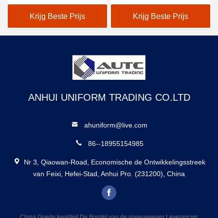
Steer Loader Bobcat
Reinigingsapparatuur
Onderdelen van
Krijg Beste Prijs
Krijg Beste Prijs
slijtagebestendige
kunststofring Platte
waferborstel voor
stofverwijdering
ANHUI UNIFORM TRADING CO.LTD
ahuniform@live.com
86--18955154985
Nr 3, Qiaowan-Road, Economische de Ontwikkelingsstreek
van Feixi, Hefei-Stad, Anhui Pro. (231200), China
China Goede kwaliteit De Borstel van de sneeuwveger Leverancier.