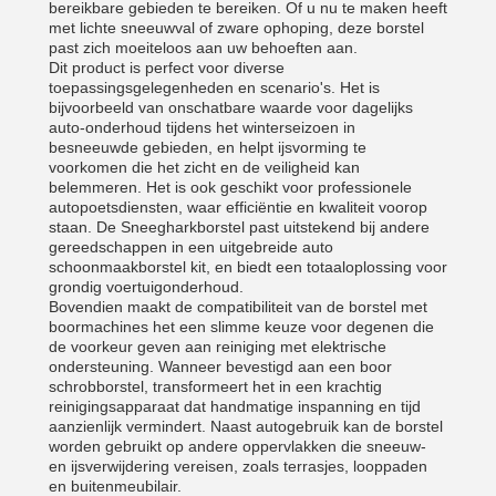
bereikbare gebieden te bereiken. Of u nu te maken heeft
met lichte sneeuwval of zware ophoping, deze borstel
past zich moeiteloos aan uw behoeften aan.
Dit product is perfect voor diverse
toepassingsgelegenheden en scenario's. Het is
bijvoorbeeld van onschatbare waarde voor dagelijks
auto-onderhoud tijdens het winterseizoen in
besneeuwde gebieden, en helpt ijsvorming te
voorkomen die het zicht en de veiligheid kan
belemmeren. Het is ook geschikt voor professionele
autopoetsdiensten, waar efficiëntie en kwaliteit voorop
staan. De Sneegharkborstel past uitstekend bij andere
gereedschappen in een uitgebreide auto
schoonmaakborstel kit, en biedt een totaaloplossing voor
grondig voertuigonderhoud.
Bovendien maakt de compatibiliteit van de borstel met
boormachines het een slimme keuze voor degenen die
de voorkeur geven aan reiniging met elektrische
ondersteuning. Wanneer bevestigd aan een boor
schrobborstel, transformeert het in een krachtig
reinigingsapparaat dat handmatige inspanning en tijd
aanzienlijk vermindert. Naast autogebruik kan de borstel
worden gebruikt op andere oppervlakken die sneeuw-
en ijsverwijdering vereisen, zoals terrasjes, looppaden
en buitenmeubilair.