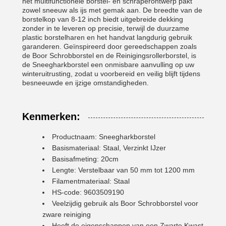
het multifunctionele borstel- en schraperontwerp pakt
zowel sneeuw als ijs met gemak aan. De breedte van de
borstelkop van 8-12 inch biedt uitgebreide dekking
zonder in te leveren op precisie, terwijl de duurzame
plastic borstelharen en het handvat langdurig gebruik
garanderen. Geïnspireerd door gereedschappen zoals
de Boor Schrobborstel en de Reinigingsrollerborstel, is
de Sneegharkborstel een onmisbare aanvulling op uw
winteruitrusting, zodat u voorbereid en veilig blijft tijdens
besneeuwde en ijzige omstandigheden.
Kenmerken:
Productnaam: Sneegharkborstel
Basismateriaal: Staal, Verzinkt IJzer
Basisafmeting: 20cm
Lengte: Verstelbaar van 50 mm tot 1200 mm
Filamentmateriaal: Staal
HS-code: 9603509190
Veelzijdig gebruik als Boor Schrobborstel voor
zware reiniging
Heeft de eigenschappen van een Zwarte Kwast