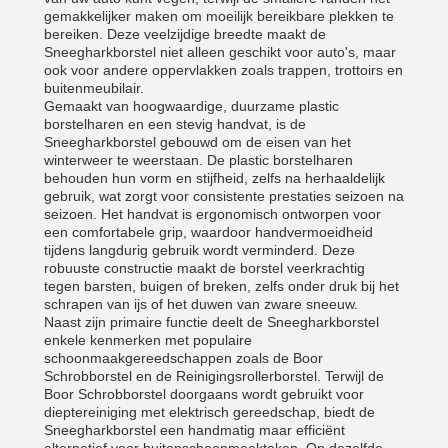
gemakkelijker maken om moeilijk bereikbare plekken te
bereiken. Deze veelzijdige breedte maakt de
Sneegharkborstel niet alleen geschikt voor auto's, maar
ook voor andere oppervlakken zoals trappen, trottoirs en
buitenmeubilair.
Gemaakt van hoogwaardige, duurzame plastic
borstelharen en een stevig handvat, is de
Sneegharkborstel gebouwd om de eisen van het
winterweer te weerstaan. De plastic borstelharen
behouden hun vorm en stijfheid, zelfs na herhaaldelijk
gebruik, wat zorgt voor consistente prestaties seizoen na
seizoen. Het handvat is ergonomisch ontworpen voor
een comfortabele grip, waardoor handvermoeidheid
tijdens langdurig gebruik wordt verminderd. Deze
robuuste constructie maakt de borstel veerkrachtig
tegen barsten, buigen of breken, zelfs onder druk bij het
schrapen van ijs of het duwen van zware sneeuw.
Naast zijn primaire functie deelt de Sneegharkborstel
enkele kenmerken met populaire
schoonmaakgereedschappen zoals de Boor
Schrobborstel en de Reinigingsrollerborstel. Terwijl de
Boor Schrobborstel doorgaans wordt gebruikt voor
dieptereiniging met elektrisch gereedschap, biedt de
Sneegharkborstel een handmatig maar efficiënt