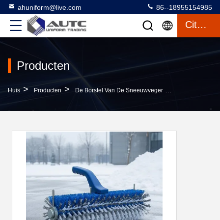
ahuniform@live.com
86--18955154985
Citaat
Producten
>
>
>
Huis
Producten
De Borstel Van De Sneeuwveger
Duurzame Plast