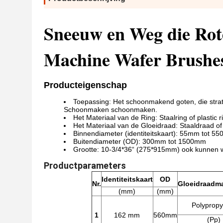
Sneeuw en Weg die Rot
Machine Wafer Brushe
Producteigenschap
Toepassing: Het schoonmakend goten, die stra
Schoonmaken schoonmaken.
Het Materiaal van de Ring: Staalring of plastic r
Het Materiaal van de Gloeidraad: Staaldraad of
Binnendiameter (identiteitskaart): 55mm tot 5
Buitendiameter (OD): 300mm tot 1500mm
Grootte: 10-3/4*36“ (275*915mm) ook kunnen wi
Productparameters
Identiteitskaart
OD
Nr.
Gloeidraadma
(mm)
(mm)
Polypropy
1
162 mm
560mm
(Pp)