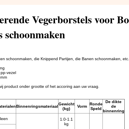
erende Vegerborstels voor B
s schoonmaken
ten schoonmaken, die Knippend Partijen, die Banen schoonmaken, etc
ing
 pp-vezel
50mm
j product onder grootte of het accoring aan uw vraag.
De dikte
Gewicht
Ronde
terialen
Binnenringsmateriaal
Vorm
de
(kg)
Speld
binnenring
leen
1.0-1.1
kg