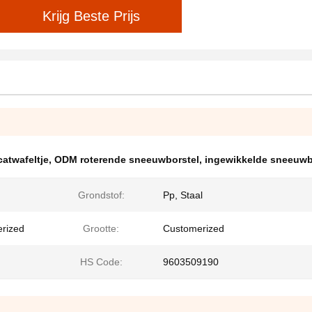
Krijg Beste Prijs
atwafeltje
,
ODM roterende sneeuwborstel
,
ingewikkelde sneeuwb
Grondstof:
Pp, Staal
erized
Grootte:
Customerized
HS Code:
9603509190