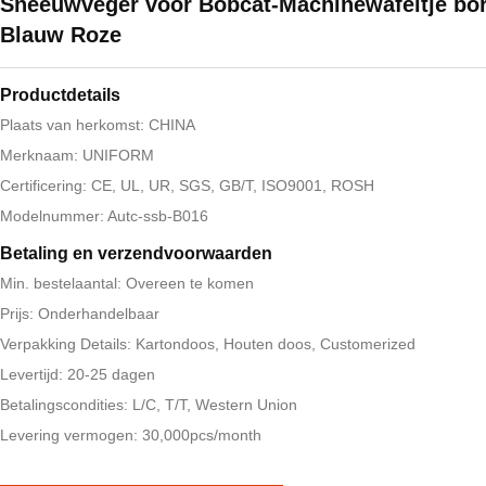
Sneeuwveger voor Bobcat-Machinewafeltje bor
Blauw Roze
Productdetails
Plaats van herkomst: CHINA
Merknaam: UNIFORM
Certificering: CE, UL, UR, SGS, GB/T, ISO9001, ROSH
Modelnummer: Autc-ssb-B016
Betaling en verzendvoorwaarden
Min. bestelaantal: Overeen te komen
Prijs: Onderhandelbaar
Verpakking Details: Kartondoos, Houten doos, Customerized
Levertijd: 20-25 dagen
Betalingscondities: L/C, T/T, Western Union
Levering vermogen: 30,000pcs/month