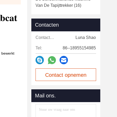
Van De Tapijttrekker
(16)
obcat
Contacten
Contacten:
Luna Shao
Tel:
86--18955154985
. bewerkt
Contact opnemen
Mail ons.