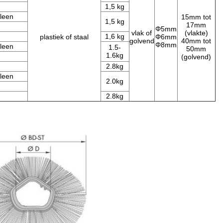
1,5 kg
leen
15mm tot
1,5 kg
17mm
Φ5mm
vlak of
(vlakte)
1,6 kg
plastiek of staal
Φ6mm
golvend
40mm tot
Φ8mm
leen
1.5-
50mm
1.6kg
(golvend)
2.8kg
leen
2.0kg
2.8kg