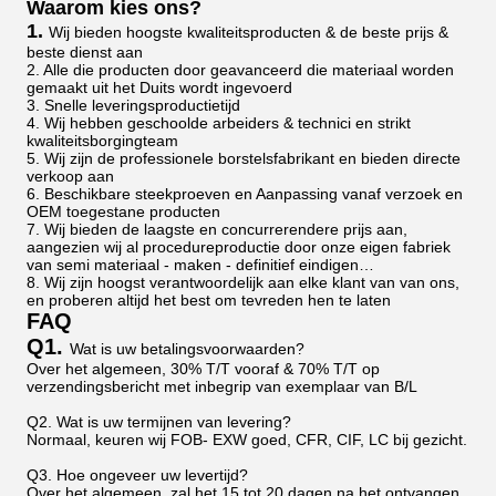
Waarom kies ons?
1.
Wij bieden hoogste kwaliteitsproducten & de beste prijs &
beste dienst aan
2. Alle die producten door geavanceerd die materiaal worden
gemaakt uit het Duits wordt ingevoerd
3. Snelle leveringsproductietijd
4. Wij hebben geschoolde arbeiders & technici en strikt
kwaliteitsborgingteam
5. Wij zijn de professionele borstelsfabrikant en bieden directe
verkoop aan
6. Beschikbare steekproeven en Aanpassing vanaf verzoek en
OEM toegestane producten
7. Wij bieden de laagste en concurrerendere prijs aan,
aangezien wij al procedureproductie door onze eigen fabriek
van semi materiaal - maken - definitief eindigen…
8. Wij zijn hoogst verantwoordelijk aan elke klant van van ons,
en proberen altijd het best om tevreden hen te laten
FAQ
Q1.
Wat is uw betalingsvoorwaarden?
Over het algemeen, 30% T/T vooraf & 70% T/T op
verzendingsbericht met inbegrip van exemplaar van B/L
Q2. Wat is uw termijnen van levering?
Normaal, keuren wij FOB- EXW goed, CFR, CIF, LC bij gezicht.
Q3. Hoe ongeveer uw levertijd?
Over het algemeen, zal het 15 tot 20 dagen na het ontvangen