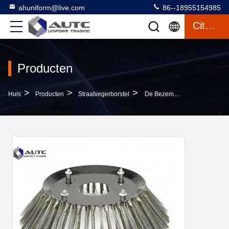
ahuniform@live.com
86--18955154985
Citaat
Producten
>
>
>
Huis
Producten
Straatvegerborstel
De Bezem Van De Staalveger Borstelt De Roterende Rol Aangepaste Zijbezem Van De Dikte Slijtvaste Aanvaller XR