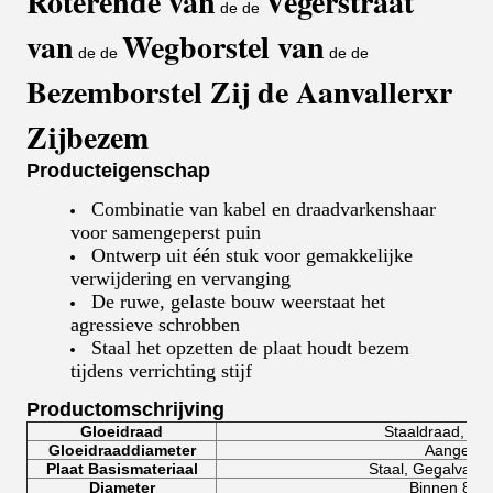
Roterende van
Vegerstraat
de de
van
Wegborstel van
de de
de de
Bezemborstel Zij de Aanvaller
xr
Zijbezem
Producteigenschap
Combinatie van kabel en draadvarkenshaar
voor samengeperst puin
Ontwerp uit één stuk voor gemakkelijke
verwijdering en vervanging
De ruwe, gelaste bouw weerstaat het
agressieve schrobben
Staal het opzetten de plaat houdt bezem
tijdens verrichting stijf
Productomschrijving
Gloeidraad
Staaldraad, Me
Gloeidraaddiameter
Aangepas
Plaat Basismateriaal
Staal, Gegalvanis
Diameter
Binnen 89