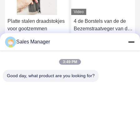
Video
Platte stalen draadstokjes
4 de Borstels van de de
voor gootzemmen
Bezemstraatveger van de
sectiesgoot voor Elgin
Sales Manager
Sweeper
Krijg Beste Prijs
Krijg Beste Prijs
3:49 PM
Good day, what product are you looking for?
ANHUI UNIFORM TRADING CO.LTD
ahuniform@live.com
86--18955154985
Nr 3, Qiaowan-Road, Economische de Ontwikkelingsstreek