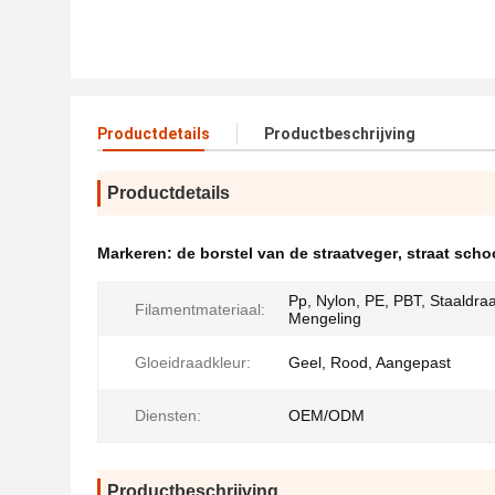
Productdetails
Productbeschrijving
Productdetails
Markeren:
de borstel van de straatveger
,
straat sch
Pp, Nylon, PE, PBT, Staaldra
Filamentmateriaal:
Mengeling
Gloeidraadkleur:
Geel, Rood, Aangepast
Diensten:
OEM/ODM
Productbeschrijving