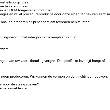
kwaliteitsborgingteam
directe verkoop aan
oek en OEM toegestane producten
angezien wij al procedureproductie door onze eigen fabriek van semi ma
n ons, en proberen altijd het best om tevreden hen te laten
dingsbericht met inbegrip van exemplaar van B/L
zicht.
gen van uw vooruitbetaling vergen. De specifieke levertijd hangt af
ningen produceren. Wij kunnen de vormen en de inrichtingen bouwen.
en voor de steekproeven?
de verzamelde vracht.