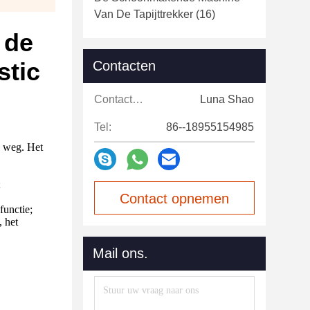
Van De Tapijttrekker
(16)
 de
stic
Contacten
Contacten:
Luna Shao
Tel:
86--18955154985
e weg. Het
;
Contact opnemen
functie;
, het
Mail ons.