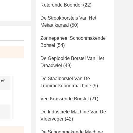
Roterende Boender
(22)
De Strookborstels Van Het
Metaalkanaal
(50)
Zonnepaneel Schoonmakende
Borstel
(54)
De Geplooide Borstel Van Het
Draadwiel
(49)
De Staalborstel Van De
 of
Trommelschuurmachine
(9)
Vee Krassende Borstel
(21)
De Industriële Machine Van De
Vloerveger
(42)
De Schoonmakende Machine