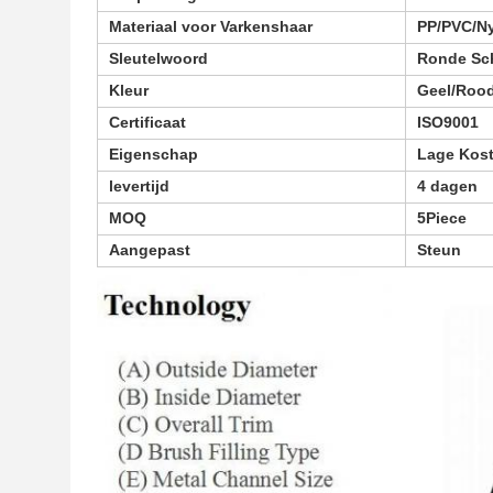
Materiaal voor Varkenshaar
PP/PVC/N
Sleutelwoord
Ronde Sc
Kleur
Geel/Rood
Certificaat
ISO9001
Eigenschap
Lage Kost
levertijd
4 dagen
MOQ
5Piece
Aangepast
Steun