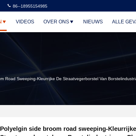
86--18955154985
N
VIDEOS
OVER ONS
NIEUWS
ALLE GE
om Road Sweeping-Kleurrijke De Straatvegerborstel Van Borstelindus
Polyelgin side broom road sweeping-Kleurrijk