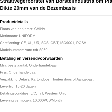
Straatvegerborstel van Borstelindustria om Pla
Dikte 20mm van de Bezembasis
Productdetails
Plaats van herkomst: CHINA
Merknaam: UNIFORM
Certificering: CE, UL, UR, SGS, GB/T, ISO9001, ROSH
Modelnummer: Autc-rsb-S030
Betaling en verzendvoorwaarden
Min. bestelaantal: Onderhandelbaar
Prijs: Onderhandelbaar
Verpakking Details: Kartondoos, Houten doos of Aangepast
Levertijd: 15-20 dagen
Betalingscondities: L/C, T/T, Western Union
Levering vermogen: 10,000PCS/Month