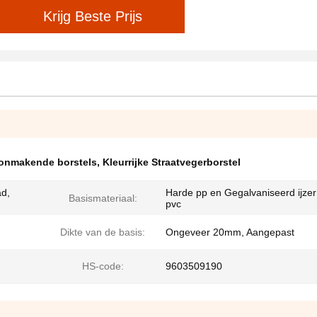
Krijg Beste Prijs
oonmakende borstels
,
Kleurrijke Straatvegerborstel
ad,
Harde pp en Gegalvaniseerd ijzer
Basismateriaal:
pvc
Dikte van de basis:
Ongeveer 20mm, Aangepast
HS-code:
9603509190