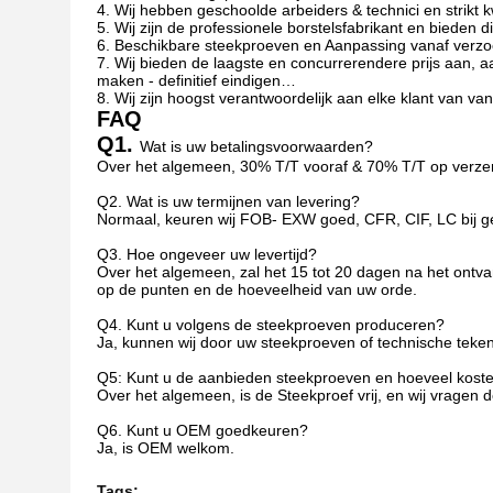
4. Wij hebben geschoolde arbeiders & technici en strikt 
5. Wij zijn de professionele borstelsfabrikant en bieden 
6. Beschikbare steekproeven en Aanpassing vanaf verz
7. Wij bieden de laagste en concurrerendere prijs aan, a
maken - definitief eindigen…
8. Wij zijn hoogst verantwoordelijk aan elke klant van va
FAQ
Q1.
Wat is uw betalingsvoorwaarden?
Over het algemeen, 30% T/T vooraf & 70% T/T op verzen
Q2. Wat is uw termijnen van levering?
Normaal, keuren wij FOB- EXW goed, CFR, CIF, LC bij ge
Q3. Hoe ongeveer uw levertijd?
Over het algemeen, zal het 15 tot 20 dagen na het ontvan
op de punten en de hoeveelheid van uw orde.
Q4. Kunt u volgens de steekproeven produceren?
Ja, kunnen wij door uw steekproeven of technische teke
Q5: Kunt u de aanbieden steekproeven en hoeveel kost
Over het algemeen, is de Steekproef vrij, en wij vragen 
Q6. Kunt u OEM goedkeuren?
Ja, is OEM welkom.
Tags: