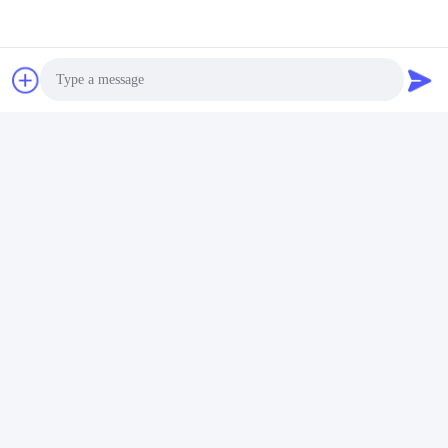
ONZE PRODUCTEN
soortgelijke
producten
Photo
Video Call
Audio Call
De hydraulische van de
255*813mm/162*560mm/205
de Jonge oslader van de
Bouwbezems Roterende
Bezemsteunbalk Borstel
veegborstels
van de de Machtsveger
Krijg Beste Prijs
Krijg Beste Prijs