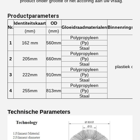
product onder grootte of het accoring aan uw vraag.
Productparameters
Identiteitskaart
OD
Nr.
Gloeidraadmaterialen
Binnenringsmat
(mm)
(mm)
Polypropyleen
1
162 mm
560mm
(Pp)
Staal
Polypropyleen
2
205mm
660mm
(Pp)
Staal
plastiek of s
Polypropyleen
3
222mm
910mm
(Pp)
Staal
Polypropyleen
4
255mm
813mm
(Pp)
Staal
Technische Parameters