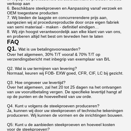
verkoop aan
6. Beschikbare steekproeven en Aanpassing vanaf verzoek en
OEM toegestane producten
7. Wij bieden de laagste en concurrerendere prijs aan,
aangezien wij al procedureproductie door onze eigen fabriek
van semi materiaal - maken - definitief eindigen…
8. Wij zijn hoogst verantwoordelijk aan elke klant van van ons,
en proberen altijd het best om tevreden hen te laten
FAQ
Q1.
Wat is uw betalingsvoorwaarden?
Over het algemeen, 30% T/T vooraf & 70% T/T op
verzendingsbericht met inbegrip van exemplaar van B/L
Q2. Wat is uw termijnen van levering?
Normaal, keuren wij FOB- EXW goed, CFR, CIF, LC bij gezicht.
Q3. Hoe ongeveer uw levertijd?
Over het algemeen, zal het 20 tot 25 dagen na het ontvangen
van uw vooruitbetaling vergen. De specifieke levertijd hangt af
op de punten en de hoeveelheid van uw orde.
Q4. Kunt u volgens de steekproeven produceren?
Ja, kunnen wij door uw steekproeven of technische tekeningen
produceren. Wij kunnen de vormen en de inrichtingen bouwen.
Q5: Kunt u de aanbieden steekproeven en hoeveel kosten
voor de steekproeven?