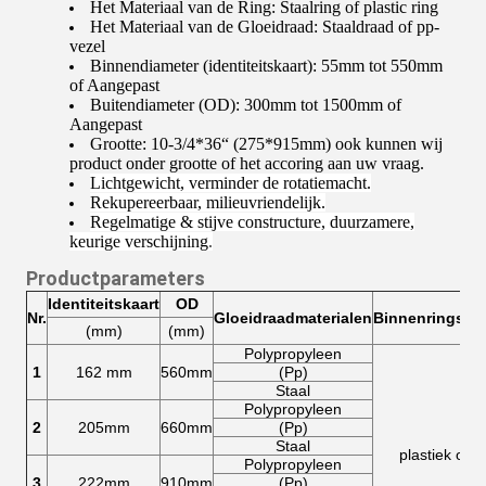
Het Materiaal van de Ring: Staalring of plastic ring
Het Materiaal van de Gloeidraad: Staaldraad of pp-
vezel
Binnendiameter (identiteitskaart): 55mm tot 550mm
of Aangepast
Buitendiameter (OD): 300mm tot 1500mm of
Aangepast
Grootte: 10-3/4*36“ (275*915mm) ook kunnen wij
product onder grootte of het accoring aan uw vraag.
Lichtgewicht, verminder de rotatiemacht.
Rekupereerbaar, milieuvriendelijk.
Regelmatige & stijve constructure, duurzamere,
keurige verschijning
.
Productparameters
Identiteitskaart
OD
Nr.
Gloeidraadmaterialen
Binnenringsmat
(mm)
(mm)
Polypropyleen
1
162 mm
560mm
(Pp)
Staal
Polypropyleen
2
205mm
660mm
(Pp)
Staal
plastiek of s
Polypropyleen
3
222mm
910mm
(Pp)