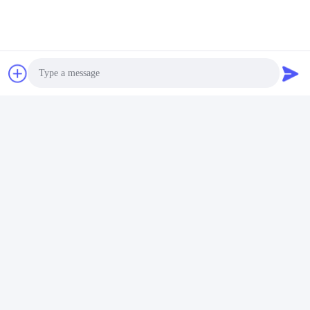
De hydraulische van de
255*813mm/162*560mm/205
de Jonge oslader van de
Bouwbezems Roterende
Bezemsteunbalk Borstel
veegborstels
van de de Machtsveger
Krijg Beste Prijs
Krijg Beste Prijs
Photo
Video Call
Audio Call
ANHUI UNIFORM TRADING CO.LTD
ahuniform@live.com