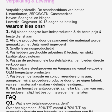
Verpakking & Levering
Verpakkingsdetails: De standaarddoos van het de
Uitvoerkarton, 25PCS/CTN, Customerized
Haven: Shanghai en Ningbo
Levertijd: Ongeveer 10-15 dagen
na betaling
Waarom kies ons?
1.
Wij bieden hoogste kwaliteitsproducten & de beste prijs &
beste dienst aan
2. Alle die producten door geavanceerd die materiaal worden
gemaakt uit het Duits wordt ingevoerd
3. Snelle leveringsproductietijd
4. Wij hebben geschoolde arbeiders & technici en strikt
kwaliteitsborgingteam
5. Wij zijn de professionele borstelsfabrikant en bieden directe
verkoop aan
6. Beschikbare steekproeven en Aanpassing vanaf verzoek en
OEM toegestane producten
7. Wij bieden de laagste en concurrerendere prijs aan,
aangezien wij al procedureproductie door onze eigen fabriek
van semi materiaal - maken - definitief eindigen…
8. Wij zijn hoogst verantwoordelijk aan elke klant van van ons,
en proberen altijd het best om tevreden hen te laten
FAQ
Q1.
Wat is uw betalingsvoorwaarden?
Over het algemeen, 30% T/T vooraf & 70% T/T op
verzendingsbericht met inbegrip van exemplaar van B/L