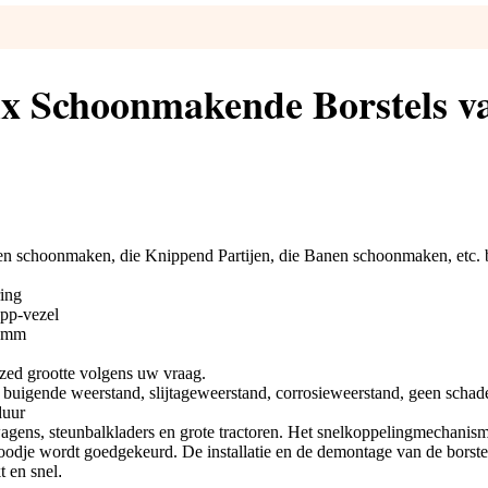
ix Schoonmakende Borstels v
ten schoonmaken, die Knippend Partijen, die Banen schoonmaken, etc.
ring
 pp-vezel
50mm
ed grootte volgens uw vraag.
e buigende weerstand, slijtageweerstand, corrosieweerstand, geen schad
duur
twagens, steunbalkladers en grote tractoren. Het snelkoppelingmechanis
odje wordt goedgekeurd. De installatie en de demontage van de borste
t en snel
.