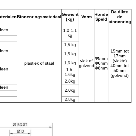
De dikte
Gewicht
Ronde
terialen
Binnenringsmateriaal
Vorm
de
(kg)
Speld
binnenring
leen
1.0-1.1
kg
1,5 kg
leen
15mm tot
1,5 kg
17mm
Φ5mm
vlak of
(vlakte)
1,6 kg
plastiek of staal
Φ6mm
golvend
40mm tot
Φ8mm
leen
1.5-
50mm
1.6kg
(golvend)
2.8kg
leen
2.0kg
2.8kg