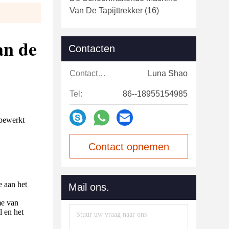
Van De Tapijttrekker
(16)
an de
Contacten
Contacten:
Luna Shao
Tel:
86--18955154985
 bewerkt
Contact opnemen
e aan het
Mail ons.
me van
l en het