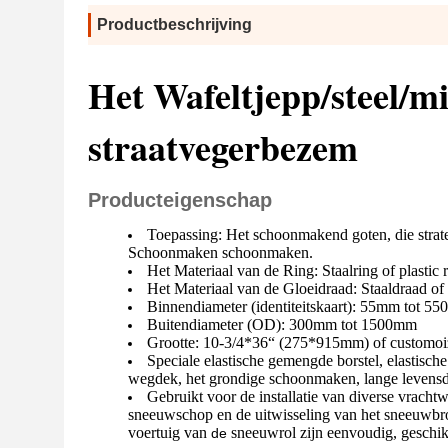
Productbeschrijving
Het Wafeltjepp/steel/m
straatvegerbezem
Producteigenschap
Toepassing: Het schoonmakend goten, die stra
Schoonmaken schoonmaken.
Het Materiaal van de Ring: Staalring of plastic 
Het Materiaal van de Gloeidraad: Staaldraad of
Binnendiameter (identiteitskaart): 55mm tot 5
Buitendiameter (OD): 300mm tot 1500mm
Grootte: 10-3/4*36“ (275*915mm) of customoiz
Speciale elastische gemengde borstel, elastisch
wegdek, het grondige schoonmaken, lange levens
Gebruikt voor de installatie van diverse vrach
sneeuwschop en de uitwisseling van het sneeuwbro
voertuig van
sneeuwrol zijn eenvoudig, geschik
de