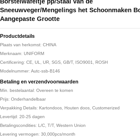
Borstelwafeltje pp/Staal van de
Sneeuwveger/Mengelings het Schoonmaken Bo
Aangepaste Grootte
Productdetails
Plaats van herkomst: CHINA
Merknaam: UNIFORM
Certificering: CE, UL, UR, SGS, GB/T, ISO9001, ROSH
Modelnummer: Autc-ssb-B146
Betaling en verzendvoorwaarden
Min. bestelaantal: Overeen te komen
Prijs: Onderhandelbaar
Verpakking Details: Kartondoos, Houten doos, Customerized
Levertijd: 20-25 dagen
Betalingscondities: L/C, T/T, Western Union
Levering vermogen: 30,000pcs/month