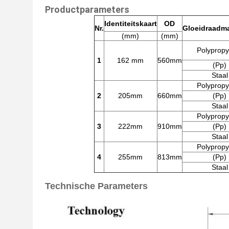
Productparameters
Identiteitskaart
OD
Nr.
Gloeidraadma
(mm)
(mm)
Polypropy
1
162 mm
560mm
(Pp)
Staal
Polypropy
2
205mm
660mm
(Pp)
Staal
Polypropy
3
222mm
910mm
(Pp)
Staal
Polypropy
4
255mm
813mm
(Pp)
Staal
Technische Parameters