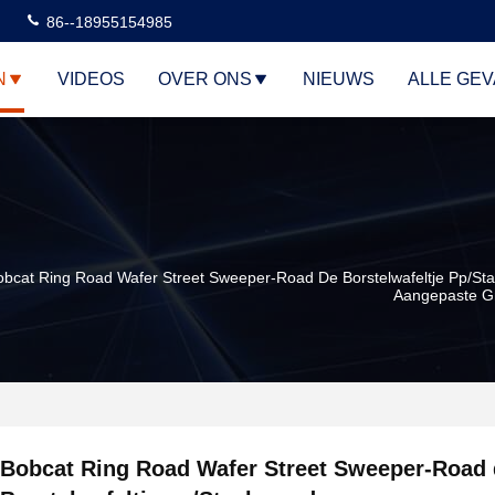
86--18955154985
N
VIDEOS
OVER ONS
NIEUWS
ALLE GE
obcat Ring Road Wafer Street Sweeper-Road De Borstelwafeltje Pp/S
Aangepaste G
Bobcat Ring Road Wafer Street Sweeper-Road