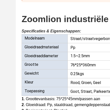
Zoomlion industriële
Specificaties & Eigenschappen:
Modelnaam
Straat/straatvegerbor
Gloeidraadmateriaal
Pp
Gloeidraaddiameter
1.5~2.5mm
Grootte
76*25*360mm
Gewicht
0.25kgs
Kleur
Rood, Groen, Geel
Toepassing
Goot, Straat, Parkeert
1
. Groottevanbasis: 75*25*45mm/passen aan
2
. Gloeidraad: Pp, staaldraad, gemengdeppenstaa