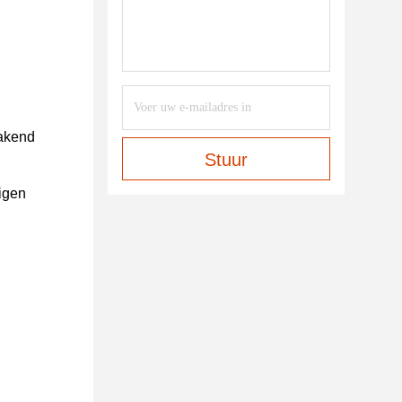
makend
Stuur
igen