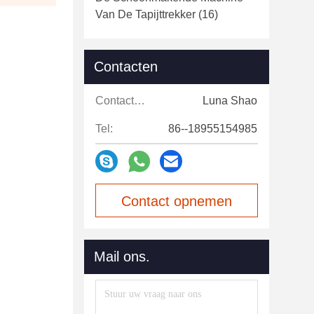
Van De Tapijttrekker
(16)
Contacten
Contacten:
Luna Shao
Tel:
86--18955154985
Contact opnemen
Mail ons.