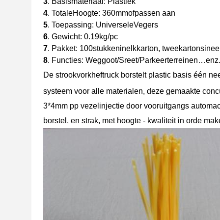
3
. Basismateriaal: Plastiek
4
. TotaleHoogte: 360mmofpassen aan
5
. Toepassing: UniverseleVegers
6
. Gewicht: 0.19kg/pc
7
. Pakket: 100stukkeninelkkarton, tweekartonsine
8
. Functies: Weggoot/Sreet/Parkeerterreinen…enz
De strookvorkheftruck borstelt
plastic basis één ne
systeem voor alle materialen, deze gemaakte concur
3*4mm pp vezelinjectie door vooruitgangs automac
borstel, en strak, met hoogte - kwaliteit in orde mak