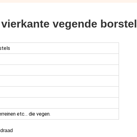
 vierkante vegende borstel
stels
erreinen etc… die vegen.
ldraad