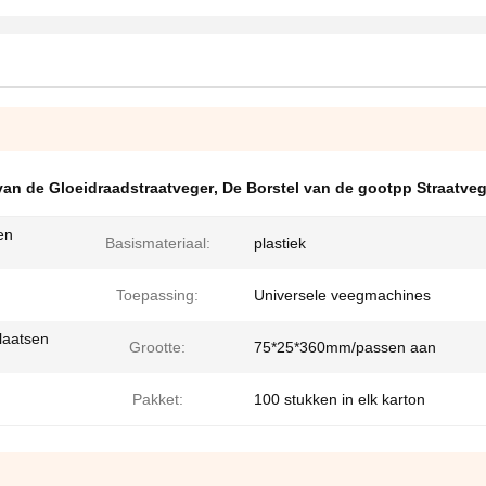
van de Gloeidraadstraatveger
,
De Borstel van de gootpp Straatveg
en
Basismateriaal:
plastiek
Toepassing:
Universele veegmachines
plaatsen
Grootte:
75*25*360mm/passen aan
Pakket:
100 stukken in elk karton