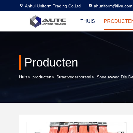
Anhui Uniform Trading Co.Ltd
ahuniform@live.com
THUIS
PRODUCTE
Producten
Huis
>
producten
>
Straatvegerborstel
>
Sneeuwweg Die De I