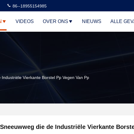
86--18955154985
N
VIDEOS
OVER ONS
NIEUWS
ALLE GE
ndustriële Vierkante Borstel Pp Vegen Van Pp
Sneeuwweg die de Industriële Vierkante Borste