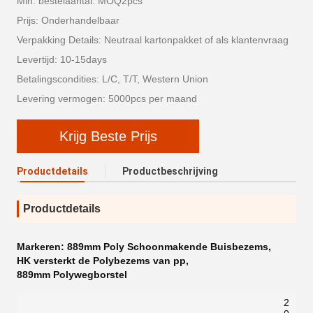
Min. bestelaantal: MOQ2pcs
Prijs: Onderhandelbaar
Verpakking Details: Neutraal kartonpakket of als klantenvraag
Levertijd: 10-15days
Betalingscondities: L/C, T/T, Western Union
Levering vermogen: 5000pcs per maand
Krijg Beste Prijs
Productdetails
Productbeschrijving
Productdetails
Markeren:
889mm Poly Schoonmakende Buisbezems
,
HK versterkt de Polybezems van pp
,
889mm Polywegborstel
2