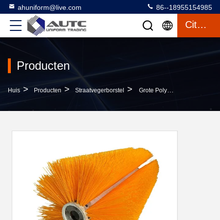
ahuniform@live.com
86--18955154985
Citaat
Producten
>
>
>
Huis
Producten
Straatvegerborstel
Grote Poly Schoonmakende De Wegborstel Van Buisbezems