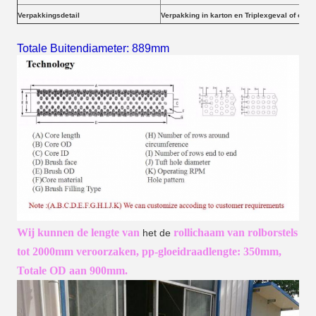
Verpakkingsdetail
Verpakking in karton en Triplexgeval of op v
Totale Buitendiameter: 889mm
Wij kunnen de
lengte
van
rol
lichaam
van rolborstels
het de
tot 2000mm
veroorzaken
, pp-gloeidraadlengte: 350mm,
Totale OD aan 900mm.