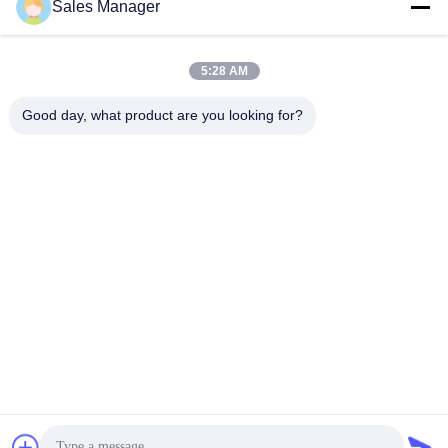
Sales Manager
Sweeper
Krijg Beste Prijs
Krijg Beste Prijs
5:28 AM
Good day, what product are you looking for?
ANHUI UNIFORM TRADING CO.LTD
ahuniform@live.com
86--18955154985
Nr 3, Qiaowan-Road, Economische de Ontwikkelingsstreek
van Feixi, Hefei-Stad, Anhui Pro. (231200), China
China Goede kwaliteit De Borstel van de sneeuwveger Leverancier.
Copyright © 2019-2026 Anhui Uniform Trading Co.Ltd . Alle rechten