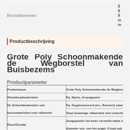
8
8
Borsteldiameter:
9
m
m
Productbeschrijving
Grote Poly Schoonmakende
de Wegborstel van
Buisbezems
Productparameter
Productnaam
Grote Poly Schoonmakende de Wegborstel 
Gloeidraadmaterialen
Pp, Nylon, of aangepast
De Schachtmaterialen van
Pp, Gegalvaniseerd pvc, Roestvrij staal
basismaterialen voor rolborstel
Staal (sommige rolborstels met schacht)
Aangepast/is het beter verstrekt totale lengt
Kleur/Grootte
diameter enz. van het asgat. U kunt ook ons