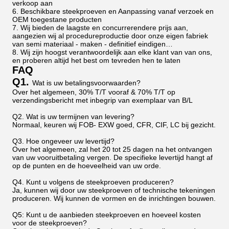
verkoop aan
6. Beschikbare steekproeven en Aanpassing vanaf verzoek en
OEM toegestane producten
7. Wij bieden de laagste en concurrerendere prijs aan,
aangezien wij al procedureproductie door onze eigen fabriek
van semi materiaal - maken - definitief eindigen…
8. Wij zijn hoogst verantwoordelijk aan elke klant van van ons,
en proberen altijd het best om tevreden hen te laten
FAQ
Q1.
Wat is uw betalingsvoorwaarden?
Over het algemeen, 30% T/T vooraf & 70% T/T op
verzendingsbericht met inbegrip van exemplaar van B/L
Q2. Wat is uw termijnen van levering?
Normaal, keuren wij FOB- EXW goed, CFR, CIF, LC bij gezicht.
Q3. Hoe ongeveer uw levertijd?
Over het algemeen, zal het 20 tot 25 dagen na het ontvangen
van uw vooruitbetaling vergen. De specifieke levertijd hangt af
op de punten en de hoeveelheid van uw orde.
Q4. Kunt u volgens de steekproeven produceren?
Ja, kunnen wij door uw steekproeven of technische tekeningen
produceren. Wij kunnen de vormen en de inrichtingen bouwen.
Q5: Kunt u de aanbieden steekproeven en hoeveel kosten
voor de steekproeven?