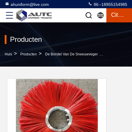
ahuniform@live.com
86--18955154985
Citaat
Producten
>
>
>
Huis
Producten
De Borstel Van De Sneeuwveger
6 3/8 X 22 Duim