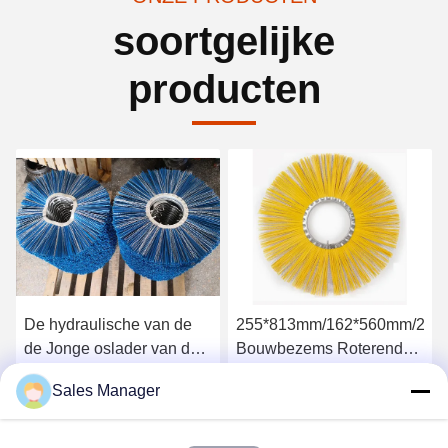
soortgelijke
producten
De hydraulische van de
255*813mm/162*560mm/205
de Jonge oslader van de
Bouwbezems Roterende
Bezemsteunbalk Borstel
veegborstels
Sales Manager
van de de Machtsveger
Krijg Beste Prijs
Krijg Beste Prijs