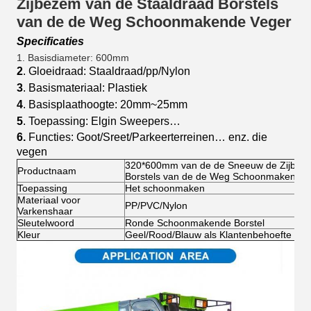
Zijbezem van de Staaldraad Borstels
van de de Weg Schoonmakende Veger
Specificaties
1
. Basisdiameter: 600mm
2
. Gloeidraad: Staaldraad/pp/Nylon
3
. Basismateriaal: Plastiek
4
. Basisplaathoogte: 20mm~25mm
5
. Toepassing: Elgin Sweepers…
6
.
Functies: Goot/Sreet/Parkeerterreinen… enz. die
vegen
320*600mm van de de Sneeuw de Zijbeze
Productnaam
Borstels van de de Weg Schoonmakende 
Toepassing
Het schoonmaken
Materiaal voor
PP/PVC/Nylon
Varkenshaar
Sleutelwoord
Ronde Schoonmakende Borstel
Kleur
Geel/Rood/Blauw als Klantenbehoefte