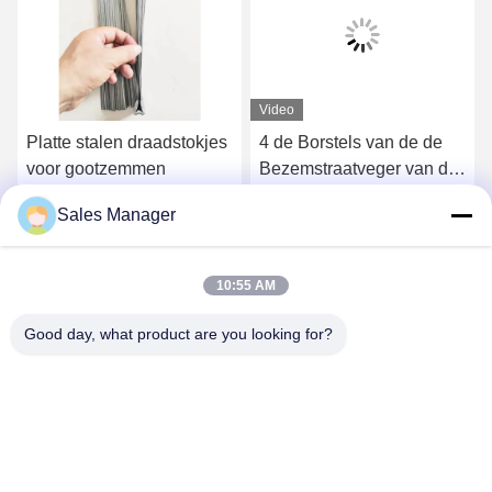
Video
Platte stalen draadstokjes
4 de Borstels van de de
voor gootzemmen
Bezemstraatveger van de
sectiesgoot voor Elgin
Sales Manager
Sweeper
Krijg Beste Prijs
Krijg Beste Prijs
10:55 AM
Good day, what product are you looking for?
ANHUI UNIFORM TRADING CO.LTD
ahuniform@live.com