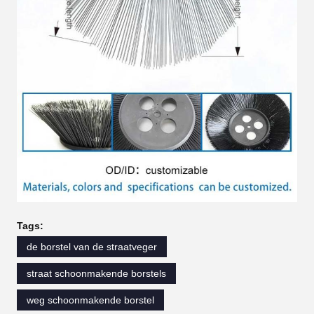
Tags:
de borstel van de straatveger
straat schoonmakende borstels
weg schoonmakende borstel