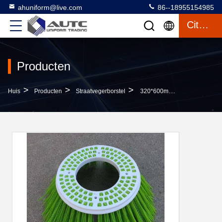
ahuniform@live.com
86--18955154985
Citaat
Producten
>
>
>
Huis
Producten
Straatvegerborstel
320*600mm Van De De Sneeuw De Zijbezem Van De Staaldraad Borstels Van De De Weg Schoonmakende Veger