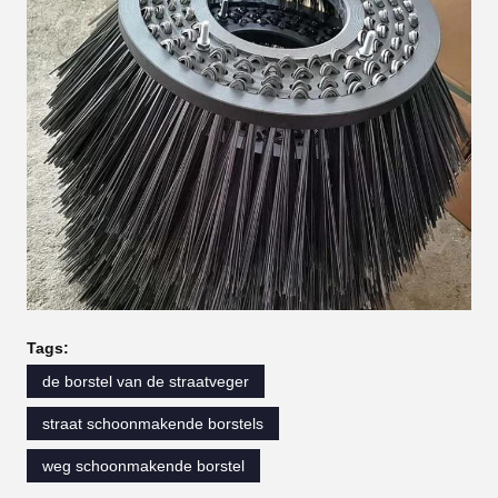
Tags:
de borstel van de straatveger
straat schoonmakende borstels
weg schoonmakende borstel