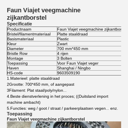
Faun Viajet veegmachine
zijkantborstel
Specificatie
Productnaam
Faun Viajet veegmachine zijkantborstel
Bristel/filamentmateriaal
Platte staaldraad
Basismateriaal
Plastic
Kleur
Zwart
Diameter
700 mm*450 mm
Bristle Row
4 rijen
Montage
3 Bolten
Toepassing
Voor Faun Viajet veger
Haven
Shanghai / Ningbo
HS-code
9603509190
1.Materieel: platte staaldraad
2Grootte: 700*450 mm, of aangepast
3Filament: Plat staal/poly/nylon...
4.Beste dienstverlening in het proces; ((Duitsland import
machine ambacht)
5.
Functies: weg / goot / straat / parkeerplaatsen vegen... enz.
Toepassing
Faun Viajet veegmachine zijkantborstel