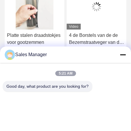
Video
Platte stalen draadstokjes
4 de Borstels van de de
voor gootzemmen
Bezemstraatveger van de
sectiesgoot voor Elgin
Sales Manager
Sweeper
Krijg Beste Prijs
Krijg Beste Prijs
5:21 AM
Good day, what product are you looking for?
ANHUI UNIFORM TRADING CO.LTD
ahuniform@live.com