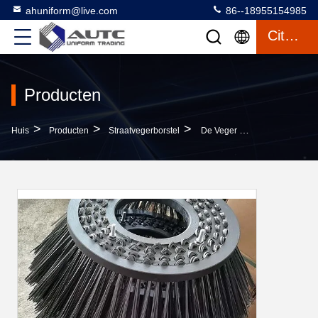
ahuniform@live.com
86--18955154985
Citaat
Producten
>
>
>
Huis
Producten
Straatvegerborstel
De Veger Zijborstel Van Faunviajet