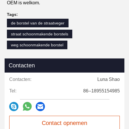
OEM is welkom.
Tags:
de borstel van de straatveger
straat schoonmakende borstels
weg schoonmakende borstel
Contacten
Contacten:
Luna Shao
Tel:
86--18955154985
Contact opnemen