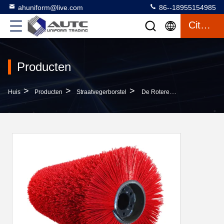
ahuniform@live.com
86--18955154985
Citaat
Producten
>
>
>
Huis
Producten
Straatvegerborstel
De Roterende Borstels Van De Machtsveger Voor Compacte Tractorladers