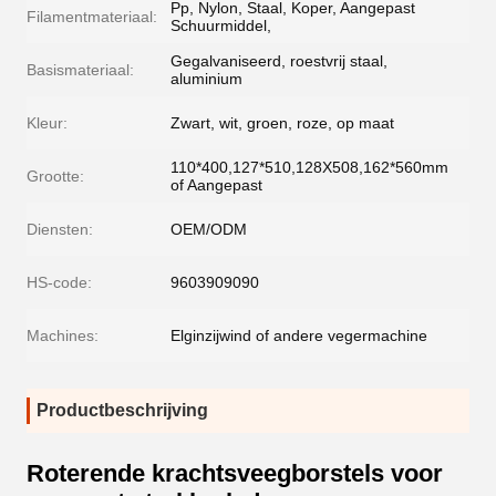
Pp, Nylon, Staal, Koper, Aangepast
Filamentmateriaal:
Schuurmiddel,
Gegalvaniseerd, roestvrij staal,
Basismateriaal:
aluminium
Kleur:
Zwart, wit, groen, roze, op maat
110*400,127*510,128X508,162*560mm
Grootte:
of Aangepast
Diensten:
OEM/ODM
HS-code:
9603909090
Machines:
Elginzijwind of andere vegermachine
Productbeschrijving
Roterende krachtsveegborstels voor