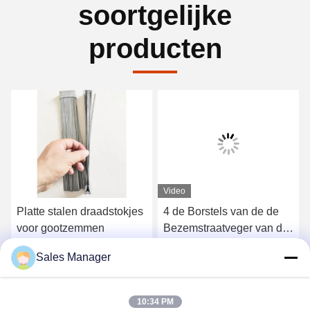
soortgelijke
producten
Video
Platte stalen draadstokjes
4 de Borstels van de de
voor gootzemmen
Bezemstraatveger van de
sectiesgoot voor Elgin
Sales Manager
Sweeper
Krijg Beste Prijs
Krijg Beste Prijs
10:34 PM