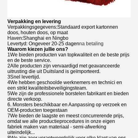
Verpakking en levering
Verpakkingsgegevens:Standaard export kartonnen
doos, houten doos, op maat
Haven:Shanghai en Ningbo
Levertyd: Ongeveer 20-25 dagen
na betaling
Waarom kiezen jullie ons?
1We bieden producten van topkwaliteit en de beste prijs
en de beste service.
2Alle producten zijn vervaardigd met geavanceerde
uitrusting die uit Duitsland is geïmporteerd.
3Snel levertijd.
4We hebben geschoolde werknemers en technici en
een strikt kwaliteitsbeveiligingsteam.
5We zijn de professionele borstelen fabrikant en bieden
directe verkoop.
6. Monsters beschikbaar en Aanpassing op verzoek en
OEM-producten toegestaan
7We bieden de laagste en meest concurrerende prijs,
omdat we alle productieprocedures in onze eigen
fabriek maken van materiaal - semi-afwerking
uiteindelijk...
8We zijn zeer verantwoordelijk voor elke klant van ons,