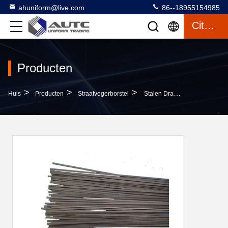
ahuniform@live.com
86--18955154985
Citaat
Producten
>
>
>
Huis
Producten
Straatvegerborstel
Stalen Draadfilament Voor Wegveegmachines, Gootjes, Bezems / Zijborstels