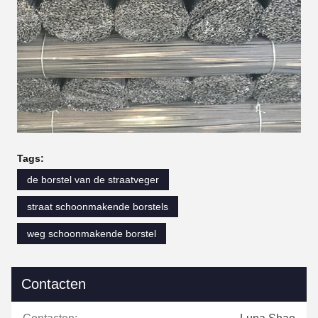
Tags:
de borstel van de straatveger
straat schoonmakende borstels
weg schoonmakende borstel
Contacten