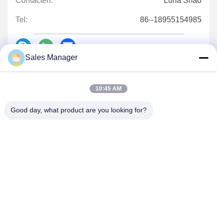
Contacten:
Luna Shao
Tel:
86--18955154985
Sales Manager
Contact opnemen
10:45 AM
Good day, what product are you looking for?
Mail ons.