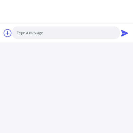
Stuur
ONZE PRODUCTEN
soortgelijke
producten
Photo
Video Call
Audio Call