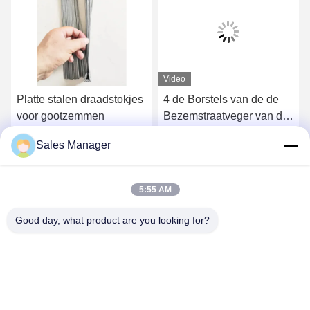
Video
Platte stalen draadstokjes
4 de Borstels van de de
voor gootzemmen
Bezemstraatveger van de
sectiesgoot voor Elgin
Sales Manager
Sweeper
Krijg Beste Prijs
Krijg Beste Prijs
5:55 AM
Good day, what product are you looking for?
ANHUI UNIFORM TRADING CO.LTD
ahuniform@live.com