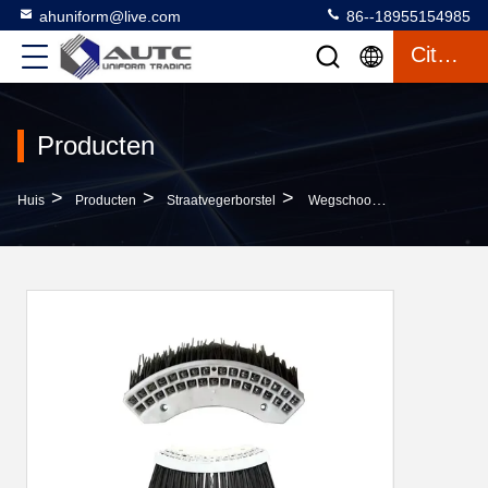
ahuniform@live.com
86--18955154985
Citaat
Producten
>
>
>
Huis
Producten
Straatvegerborstel
Wegschoonmaakmachine Gatenborstel Met Zijkantborstel Met Staaldraad En Filamenten Met Een Diameter Van 2*3 Mm