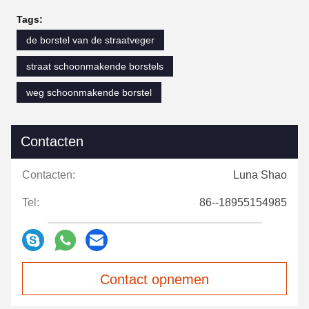
Tags:
de borstel van de straatveger
straat schoonmakende borstels
weg schoonmakende borstel
Contacten
Contacten:
Luna Shao
Tel:
86--18955154985
Contact opnemen