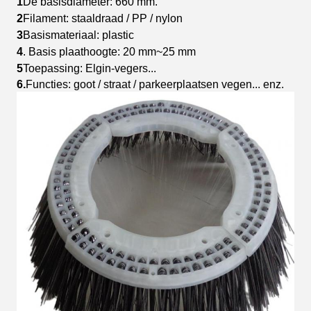
1
De basisdiameter: 660 mm.
2
Filament: staaldraad / PP / nylon
3
Basismateriaal: plastic
4
. Basis plaathoogte: 20 mm~25 mm
5
Toepassing: Elgin-vegers...
6
.
Functies: goot / straat / parkeerplaatsen vegen... enz.