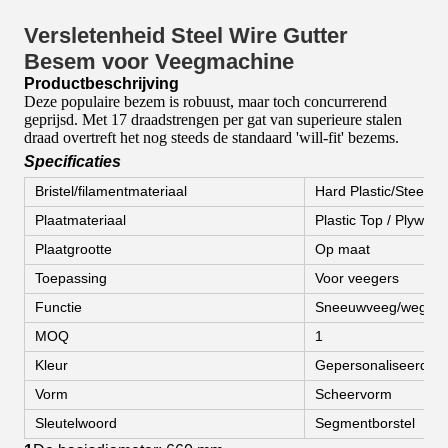
Versletenheid Steel Wire Gutter
Besem voor Veegmachine
Productbeschrijving
Deze populaire bezem is robuust, maar toch concurrerend
geprijsd. Met 17 draadstrengen per gat van superieure stalen
draad overtreft het nog steeds de standaard 'will-fit' bezems.
Specificaties
Bristel/filamentmateriaal
Hard Plastic/Steel d
Plaatmateriaal
Plastic Top / Plywoo
Plaatgrootte
Op maat
Toepassing
Voor veegers
Functie
Sneeuwveeg/wegve
MOQ
1
Kleur
Gepersonaliseerde k
Vorm
Scheervorm
Sleutelwoord
Segmentborstel