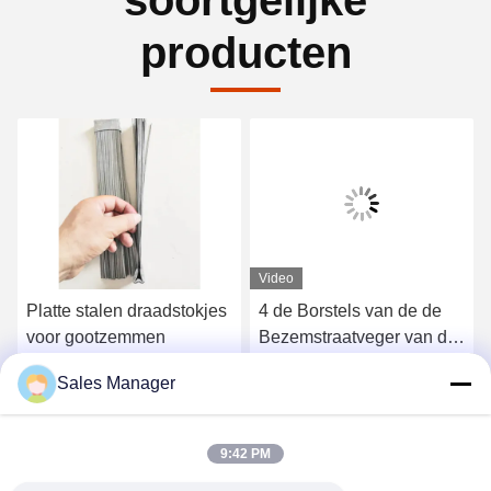
soortgelijke
producten
Video
Platte stalen draadstokjes
4 de Borstels van de de
voor gootzemmen
Bezemstraatveger van de
sectiesgoot voor Elgin
Sales Manager
Sweeper
Krijg Beste Prijs
Krijg Beste Prijs
9:42 PM