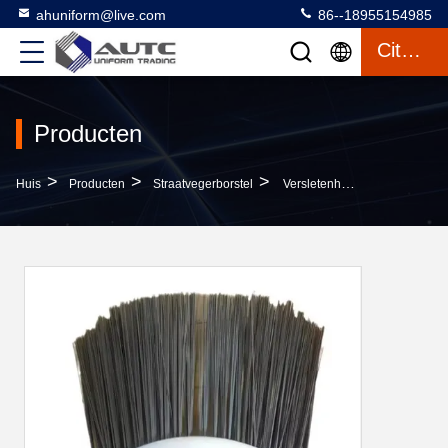
ahuniform@live.com
86--18955154985
Citaat
Producten
>
>
>
Huis
Producten
Straatvegerborstel
Versletenheid Steel Wire Gutter Besem Voor Veegmachine